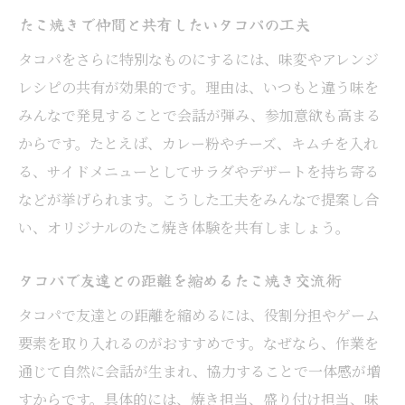
プ
たこ焼きで仲間と共有したいタコパの工夫
タコパにぴったりな持ち寄り手土産の選び
タコパをさらに特別なものにするには、味変やアレンジ
方
レシピの共有が効果的です。理由は、いつもと違う味を
たこ焼きを引き立てるサイド系手土産アイ
みんなで発見することで会話が弾み、参加意欲も高まる
デア
からです。たとえば、カレー粉やチーズ、キムチを入れ
タコパをもっと特別にする工夫とヒント
る、サイドメニューとしてサラダやデザートを持ち寄る
などが挙げられます。こうした工夫をみんなで提案し合
たこ焼きで非日常感を演出するタコパのヒ
い、オリジナルのたこ焼き体験を共有しましょう。
ント
友達と協力して作るたこ焼きでタコパが特
タコパで友達との距離を縮めるたこ焼き交流術
別に
タコパで友達との距離を縮めるには、役割分担やゲーム
タコパの飾り付けや演出でたこ焼きを楽し
要素を取り入れるのがおすすめです。なぜなら、作業を
もう
通じて自然に会話が生まれ、協力することで一体感が増
たこ焼きとサイド料理で会話が弾む工夫
すからです。具体的には、焼き担当、盛り付け担当、味