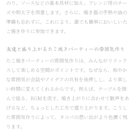
タコパでおすすめのたこ焼き味変バリエー
のり、ソースなどの基本具材に加え、アレンジ用のチー
ション
ズや明太子を用意します。さらに、焼き器の予熱や油の
準備も忘れずに。これにより、誰でも簡単においしいた
友達とシェアしたい斬新なたこ焼き味変ア
こ焼き作りに参加できます。
イデア
たこ焼きの味比べでタコパをもっと楽しく
友達と盛り上がるたこ焼きパーティーの雰囲気作り
する方法
たこ焼きパーティーの雰囲気作りは、みんながリラック
タコパ新提案！たこ焼きで味の冒険をしよ
スして楽しめる空間がポイントです。なぜなら、和やか
う
な雰囲気が会話やアイデアの共有を後押しし、より楽し
友達とのタコパなら手土産選びもポイント
い時間に変えてくれるからです。例えば、テーブルを囲
たこ焼きと楽しむタコパの手土産選びのコ
んで座る、BGMを流す、焼き上がりに合わせて歓声をあ
ツ
げるなど、ちょっとした工夫で盛り上がります。こうし
友達宅で喜ばれるたこ焼きパーティー手土
た雰囲気作りによって、タコパの思い出がより色濃く残
産術
ります。
たこ焼きに合う手土産でタコパの印象アッ