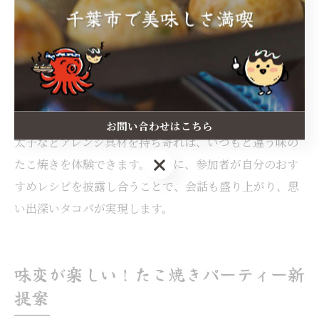
タコパ持ち寄りで盛り上がるたこ焼きレシピ特集
タコパの持ち寄りスタイルでは、個性豊かなたこ焼きレ
シピをシェアするのがおすすめです。理由は、具材や味
付けのバリエーションが増えることで、みんなで作る楽
しさが倍増するからです。例えば、チーズやキムチ、明
お問い合わせはこちら
太子などアレンジ具材を持ち寄れば、いつもと違う味の
お問い合わせはこちら
たこ焼きを体験できます。実際に、参加者が自分のおす
すめレシピを披露し合うことで、会話も盛り上がり、思
い出深いタコパが実現します。
味変が楽しい！たこ焼きパーティー新
提案