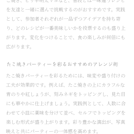
こ焼き、ピリ辛明太マヨなど、普段とは一味違うレシピ
を友達と一緒に選んで挑戦するのがおすすめです。実践
として、参加者それぞれが一品ずつアイデアを持ち寄
り、どのレシピが一番美味しいかを投票するのも盛り上
がります。変化をつけることで、食の楽しみが何倍にも
広がります。
たこ焼きパーティーを彩るおすすめのアレンジ術
たこ焼きパーティーを彩るためには、味変や盛り付けの
工夫が効果的です。例えば、たこ焼きの上にカラフルな
青のりや紅しょうが、刻みネギをトッピングし、見た目
にも華やかに仕上げましょう。実践例として、人数に合
わせて小皿に薬味を分けて並べ、セルフでトッピングを
楽しむ形式が盛り上がります。彩り豊かな演出が、写真
映えと共にパーティーの一体感を高めます。