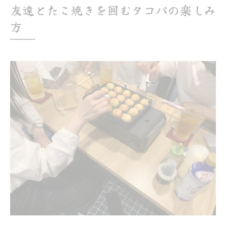
友達とたこ焼きを囲むタコパの楽しみ
たこ焼きで仲間と共有したいタコパの工夫
方
タコパで友達との距離を縮めるたこ焼き交
流術
たこ焼きアレンジで盛り上がる集いのコツ
たこ焼きアレンジで友達と味比べを楽しむ
方法
タコパが盛り上がるたこ焼き具材アイデア
集
友達と選ぶたこ焼き変わり種レシピの魅力
たこ焼きパーティーを彩るおすすめのアレ
ンジ術
タコパで驚き！たこ焼き新食感の楽しみ方
タコパに合うサイドメニューアイデア集