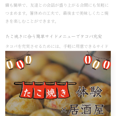
備も簡単で、友達との会話が盛り上がる合間にも気軽に
つまめます。箸休めの工夫で、最後まで美味しくたこ焼
きを楽しむことができます。
たこ焼きに合う簡単サイドメニューでタコパ充実
タコパを充実させるためには、手軽に用意できるサイド
メニューが役立ちます。理由は、調理の手間を省きつ
つ、たこ焼きとの相性を意識した一品を加えることで、
全体のバランスが整うからです。例えば、市販のポテト
サラダやチーズ盛り合わせ、簡単なおつまみ系が人気で
す。実際に、これらを取り入れることで準備負担が減
り、友達と一緒にたこ焼き作りに集中できます。時短か
つ美味しいサイドメニューで、タコパの満足度を高めま
しょう。