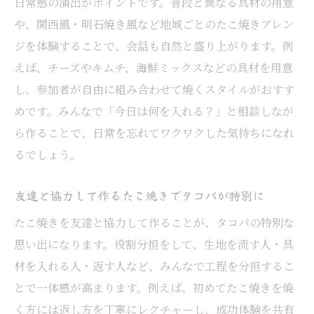
日常感の演出がポイントです。普段と異なる具材の用意
や、関西風・明石焼き風など地域ごとのたこ焼きアレン
ジを体験することで、会話も自然と盛り上がります。例
えば、チーズやキムチ、海鮮ミックスなどの具材を用意
し、参加者が自由に組み合わせて焼くスタイルがおすす
めです。みんなで「今日は何を入れる？」と相談しなが
ら作ることで、日常を忘れてワクワクした気持ちになれ
るでしょう。
友達と協力して作るたこ焼きでタコパが特別に
たこ焼きを友達と協力して作ることが、タコパの特別な
思い出になります。役割分担をして、生地を流す人・具
材を入れる人・返す人など、みんなで工程を分担するこ
とで一体感が高まります。例えば、初めてたこ焼きを焼
く方には返し方を丁寧にレクチャーし、成功体験を共有