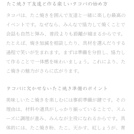
たこ焼きで友達と作る楽しいタコパの始め方
たこ焼きと相性抜群のサイドメニューを選
タコパは、たこ焼きを囲んで友達と一緒に楽しむ最高の
ぶコツ
イベントです。なぜなら、みんなで協力して焼くことで
タコパで定番人気のたこ焼きと一緒に食べ
会話も自然と弾み、普段よりも距離が縮まるからです。
たい品
たとえば、焼き加減を相談したり、具材を選んだりする
友達も喜ぶたこ焼きパーティーの箸休め提
過程で笑いが生まれます。まずは準備を分担し、協力し
案
て作ることで一体感を味わいましょう。これにより、た
たこ焼きに合う簡単サイドメニューでタコ
こ焼きの魅力がさらに広がります。
パ充実
タコパ持ち寄りで盛り上がるたこ焼きレシ
タコパに欠かせないたこ焼き準備のポイント
ピ特集
美味しいたこ焼きを楽しむには事前準備が鍵です。その
味変が楽しい！たこ焼きパーティー新提案
理由は、材料や道具がしっかり揃っていることで、スム
たこ焼きに合う味変ソースとトッピングの
ーズに調理が進み、みんなが主役になれるからです。具
選び方
体的には、たこ焼き粉、たこ、天かす、紅しょうが、青