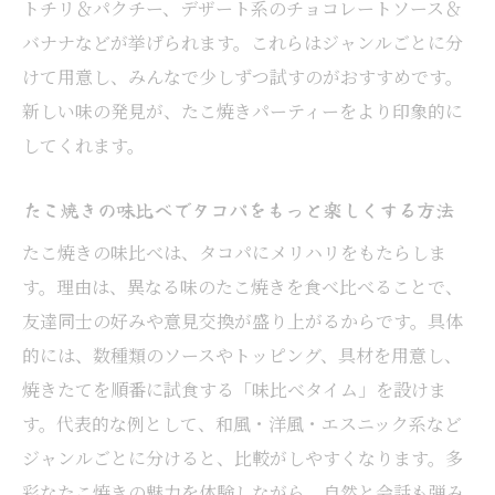
トチリ＆パクチー、デザート系のチョコレートソース＆
バナナなどが挙げられます。これらはジャンルごとに分
けて用意し、みんなで少しずつ試すのがおすすめです。
新しい味の発見が、たこ焼きパーティーをより印象的に
してくれます。
たこ焼きの味比べでタコパをもっと楽しくする方法
たこ焼きの味比べは、タコパにメリハリをもたらしま
す。理由は、異なる味のたこ焼きを食べ比べることで、
友達同士の好みや意見交換が盛り上がるからです。具体
的には、数種類のソースやトッピング、具材を用意し、
焼きたてを順番に試食する「味比べタイム」を設けま
す。代表的な例として、和風・洋風・エスニック系など
ジャンルごとに分けると、比較がしやすくなります。多
彩なたこ焼きの魅力を体験しながら、自然と会話も弾み