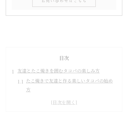
お問い合わせはこちら
目次
友達とたこ焼きを囲むタコパの楽しみ方
たこ焼きで友達と作る楽しいタコパの始め
方
タコパに欠かせないたこ焼き準備のポイン
ト
友達と盛り上がるたこ焼きパーティーの雰
囲気作り