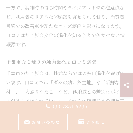
一方で、混雑時の待ち時間やテイクアウト時の注意点な
ど、利用者のリアルな体験談も寄せられており、消費者
目線での改善点や新たなニーズが浮き彫りになります。
口コミはたこ焼き文化の進化を知るうえで欠かせない情
報源です。
千葉市たこ焼きの独自進化と口コミ評価
千葉市のたこ焼きは、地元ならではの独自進化を遂げて
います。口コミでは「ダシの効いた生地」や「新鮮な具
材」、「大ぶりなたこ」など、他地域との差別化ポイン
トが多く挙げられています。これらは店舗ごとの創意工
090-7851-6296
夫によるもので、利用者の高い満足度につながっていま
す。
お問い合わせ
ご予約
また、駅近やイオンモール幕張新都心といったアクセス