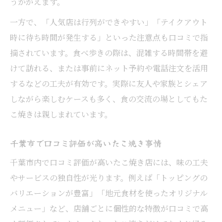
うかがえます。
千葉市たこ焼きの独自進化と口コミ評価
たこ焼き文化と千葉市の食べ歩き事情
一方で、「人気店は行列ができやすい」「テイクアウト
時に待ち時間が発生する」といった注意点も口コミで指
千葉市内おすすめたこ焼きの選び方ガイド
摘されています。食べ歩きの際は、混雑する時間帯を避
たこ焼き口コミ活用のおすすめ店選び方
けて訪れる、または事前にネット予約や電話注文を活用
千葉市で失敗しないたこ焼き選びのコツ
するなどの工夫が有効です。実際に友人や家族とシェア
口コミで探す千葉市たこ焼きの注目点
しながら楽しむケースも多く、食の交流の場としてもた
たこ焼き選びに役立つ千葉市の口コミ情報
こ焼きは親しまれています。
千葉市のたこ焼き口コミ比較で満足度アッ
プ
千葉市で口コミ評価が高いたこ焼き事情
千葉市内で口コミ評価が高いたこ焼き店には、味の工夫
やサービスの独自性が光ります。例えば「トッピングの
バリエーションが豊富」「地元食材を使ったオリジナル
メニュー」など、店舗ごとに個性的な特徴が口コミで高