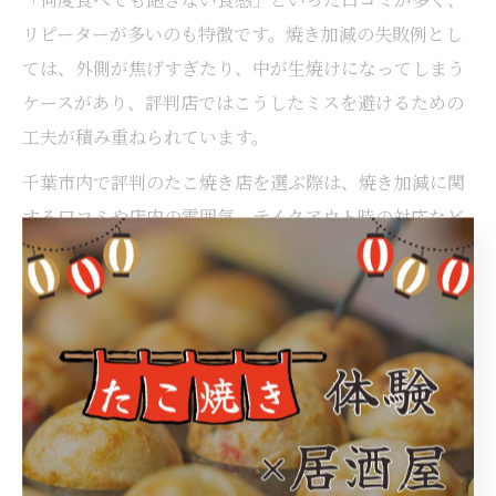
リピーターが多いのも特徴です。焼き加減の失敗例とし
ては、外側が焦げすぎたり、中が生焼けになってしまう
ケースがあり、評判店ではこうしたミスを避けるための
工夫が積み重ねられています。
千葉市内で評判のたこ焼き店を選ぶ際は、焼き加減に関
する口コミや店内の雰囲気、テイクアウト時の対応など
もチェックすると、より満足度の高いお店選びにつなが
ります。
千葉で美味しいたこ焼きを口コミ比較
美味しいたこ焼き千葉市の口コミ徹底比較