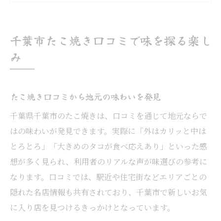
たこ焼きの口コミ分析で好みの店を探す
千葉たこ焼きランキングの楽しみ方とは
外カリ中トロたこ焼きの評判が話題
千葉市たこ焼き口コミで味を探る楽し
たこ焼き外カリ中トロ食感の秘密を探る
み
口コミで話題の千葉たこ焼き食感比較
千葉市で外カリ中トロたこ焼きが人気の理
たこ焼き口コミから地元の味わいを発見
由
千葉県千葉市のたこ焼きは、口コミを通じて地元ならで
たこ焼き口コミで知る食感の好みの違い
はの味わいが発見できます。実際に「外はカリッと中は
たこ焼きの焼き加減と千葉市の評判店
とろとろ」「大きめのタコが食べ応えあり」といった感
千葉で美味しいたこ焼きを口コミ比較
想が多く見られ、利用者のリアルな声が味選びの参考に
美味しいたこ焼き千葉市の口コミ徹底比較
なります。口コミでは、駅近や住宅街などエリアごとの
たこ焼きの味わい千葉市口コミランキング
隠れた名店情報も共有されており、千葉市で新しいお気
千葉たこ焼き口コミで人気店の魅力を発見
に入り店を見つけるきっかけとなっています。