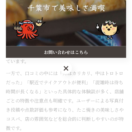
千葉県千葉市でたこ焼き店を探す際、多くの人が参考に
するのが「口コミ」です。口コミには味や食感、サービ
ス、立地の利便性など、実際に訪れた人のリアルな声が
集まっており、味選びの大きな指標となります。特に
「千葉 県 たこ焼きランキング」や「美味しいたこ焼き
千葉」といった検索ワードで口コミを比較する人が増え
お問い合わせはこちら
ています。
お問い合わせはこちら
一方で、口コミの中には「外はカリカリ、中はトロトロ
だった」「駅近でテイクアウトが便利」「混雑時は待ち
時間が長くなる」といった具体的な体験談が多く、店舗
ごとの特徴や注意点も明確です。ユーザーによる写真付
き投稿や点数評価も参考になり、たこ焼きの美味しさや
コスパ、店の雰囲気などを総合的に判断しやすいのが特
徴です。