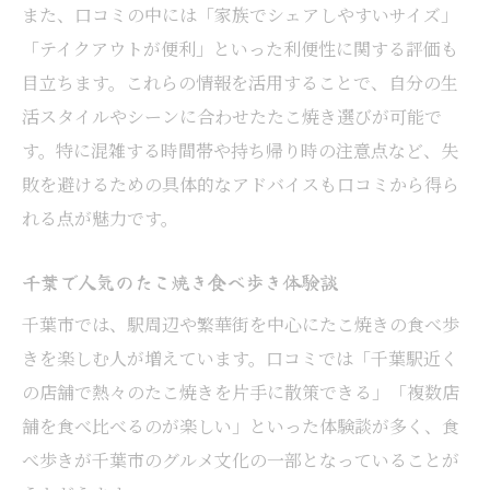
たこ焼き口コミから千葉のおすすめ店選び
また、口コミの中には「家族でシェアしやすいサイズ」
千葉市で評判のたこ焼き味比べポイント
「テイクアウトが便利」といった利便性に関する評価も
食べ放題やテイクアウトも千葉市で注目
目立ちます。これらの情報を活用することで、自分の生
活スタイルやシーンに合わせたたこ焼き選びが可能で
たこ焼き食べ放題千葉市の注目ポイント
す。特に混雑する時間帯や持ち帰り時の注意点など、失
テイクアウト可能なたこ焼き口コミ評価
敗を避けるための具体的なアドバイスも口コミから得ら
千葉駅周辺で楽しむたこ焼きテイクアウト
れる点が魅力です。
千葉市たこ焼き食べ放題の口コミ体験談
口コミで分かる千葉たこ焼きテイクアウト
千葉で人気のたこ焼き食べ歩き体験談
事情
千葉市では、駅周辺や繁華街を中心にたこ焼きの食べ歩
口コミで分かる千葉市たこ焼き文化の魅力
きを楽しむ人が増えています。口コミでは「千葉駅近く
たこ焼き口コミから千葉市文化を読み解く
の店舗で熱々のたこ焼きを片手に散策できる」「複数店
千葉市で根付くたこ焼きの食文化紹介
舗を食べ比べるのが楽しい」といった体験談が多く、食
べ歩きが千葉市のグルメ文化の一部となっていることが
口コミで知る千葉たこ焼き文化の変遷