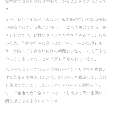
な空間で周囲を気にせず盛り上がることができるからで
す。
また、レンタルスペースはたこ焼き器の貸出や調理器具
が完備されている場合が多く、手ぶらで集合できる手軽
さも魅力です。食材やドリンクを持ち込めるプランも多
いため、予算や好みに合わせたパーティーが実現しま
す。実際に「準備や片付けの手間が少なく、友人同士で
ゆっくり楽しめた」という声も寄せられています。
スペースによっては女子会向けのインテリアや写真映え
する装飾が用意されており、SNS映えを意識したい方に
も最適です。こうしたレンタルスペースの活用によっ
て、千葉市の女子会タコパは、より快適で思い出深い時
間を過ごせるようになります。