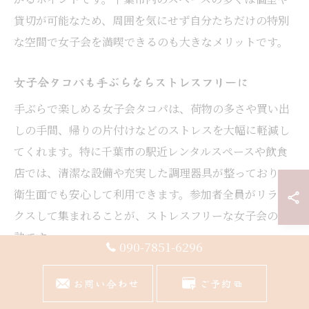
貸切が可能なため、周囲を気にせず自分たちだけの特別
な空間で女子会を満喫できるのも大きなメリットです。
女子会タコパも手ぶらならストレスフリーに
手ぶらで楽しめる女子会タコパは、荷物の多さや買い出
しの手間、帰りの片付けなどのストレスを大幅に軽減し
てくれます。特に千葉市の駅近レンタルスペースや飲食
店では、清潔な設備や充実した調理器具が整っており、
衛生面でも安心して利用できます。参加者全員がリラッ
クスして集まれることが、ストレスフリーな女子会の秘
訣です。
090-7851-6296
また、スペースによっては時間貸しや人数に応じたプラ
お問い合わせ
ご予約
ンが用意されており、コストパフォーマンスも抜群で
す。手ぶら参加のタコパなら、幹事の負担が少なく、全