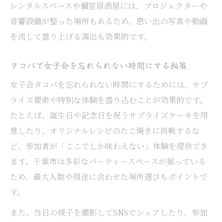
レンタルスペースや個室居酒屋には、プロジェクターや
音響設備が整った場所もあるため、思い出の写真や動画
を流して盛り上げる演出も効果的です。
タコパで女子会を忘れられない時間にする秘策
女子会タコパを忘れられない時間にするためには、サプ
ライズ要素や特別な体験を盛り込むことが効果的です。
たとえば、誕生日や記念日を祝うサプライズケーキを用
意したり、オリジナルレシピのたこ焼きに挑戦するな
ど、参加者が「ここでしか味わえない」体験を提供でき
ます。千葉市は多彩なパーティースペースが揃っている
ため、最大人数や用途に合わせた場所選びもポイントで
す。
また、当日の様子を撮影してSNSでシェアしたり、参加