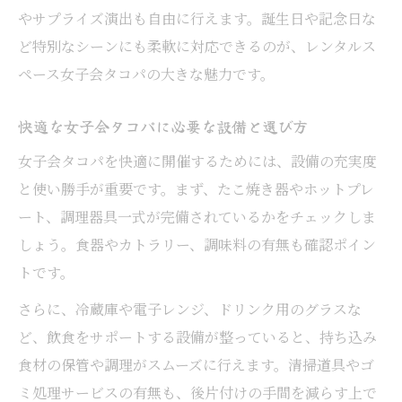
やサプライズ演出も自由に行えます。誕生日や記念日な
ど特別なシーンにも柔軟に対応できるのが、レンタルス
ペース女子会タコパの大きな魅力です。
快適な女子会タコパに必要な設備と選び方
女子会タコパを快適に開催するためには、設備の充実度
と使い勝手が重要です。まず、たこ焼き器やホットプレ
ート、調理器具一式が完備されているかをチェックしま
しょう。食器やカトラリー、調味料の有無も確認ポイン
トです。
さらに、冷蔵庫や電子レンジ、ドリンク用のグラスな
ど、飲食をサポートする設備が整っていると、持ち込み
食材の保管や調理がスムーズに行えます。清掃道具やゴ
ミ処理サービスの有無も、後片付けの手間を減らす上で