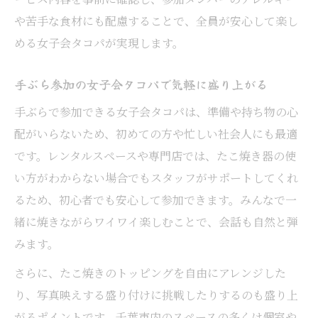
や苦手な食材にも配慮することで、全員が安心して楽し
める女子会タコパが実現します。
手ぶら参加の女子会タコパで気軽に盛り上がる
手ぶらで参加できる女子会タコパは、準備や持ち物の心
配がいらないため、初めての方や忙しい社会人にも最適
です。レンタルスペースや専門店では、たこ焼き器の使
い方がわからない場合でもスタッフがサポートしてくれ
るため、初心者でも安心して参加できます。みんなで一
緒に焼きながらワイワイ楽しむことで、会話も自然と弾
みます。
さらに、たこ焼きのトッピングを自由にアレンジした
り、写真映えする盛り付けに挑戦したりするのも盛り上
がるポイントです。千葉市内のスペースの多くは個室や