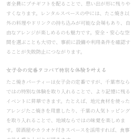
者全員にプチギフトを配ることで、思い出が形に残りや
すくなります。レンタルスペースの中には、たこ焼き以
外の料理やドリンクの持ち込みが可能な会場もあり、自
由なアレンジが楽しめるのも魅力です。安全・安心な空
間を選ぶことも大切で、事前に設備や利用条件を確認す
ることが失敗防止につながります。
女子会の定番タコパで特別な体験を叶える
たこ焼きパーティーは女子会の定番ですが、千葉市なら
ではの特別な体験を取り入れることで、より記憶に残る
イベントに昇華できます。たとえば、地元食材を使った
アレンジたこ焼きを用意したり、千葉の人気トッピング
を取り入れることで、地域ならではの味覚を楽しめま
す。居酒屋やカラオケ付きスペースを活用すれば、食事