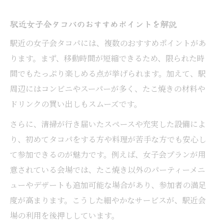
駅近女子会タコパのおすすめポイントを解説
駅近の女子会タコパには、複数のおすすめポイントがあ
ります。まず、移動時間が短縮できるため、限られた時
間でもたっぷり楽しめる点が挙げられます。加えて、駅
周辺にはコンビニやスーパーが多く、たこ焼きの材料や
ドリンクの買い出しもスムーズです。
さらに、清掃が行き届いたスペースや充実した設備によ
り、初めてタコパをする方や料理が苦手な方でも安心し
て参加できるのが魅力です。例えば、女子会プランが用
意されている会場では、たこ焼き以外のパーティーメニ
ューやデザートも追加可能な場合があり、参加者の満足
度が高まります。こうした細やかなサービスが、駅近会
場の利用を後押ししています。