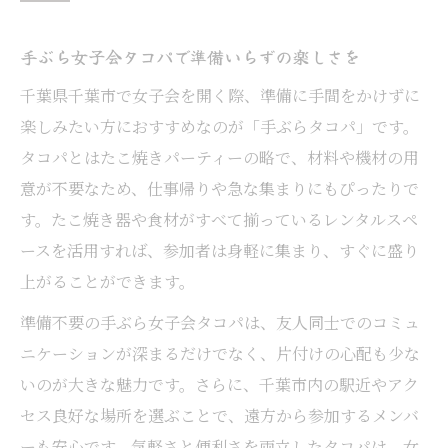
手ぶら女子会タコパで準備いらずの楽しさを
千葉県千葉市で女子会を開く際、準備に手間をかけずに
楽しみたい方におすすめなのが「手ぶらタコパ」です。
タコパとはたこ焼きパーティーの略で、材料や機材の用
意が不要なため、仕事帰りや急な集まりにもぴったりで
す。たこ焼き器や食材がすべて揃っているレンタルスペ
ースを活用すれば、参加者は身軽に集まり、すぐに盛り
上がることができます。
準備不要の手ぶら女子会タコパは、友人同士でのコミュ
ニケーションが深まるだけでなく、片付けの心配も少な
いのが大きな魅力です。さらに、千葉市内の駅近やアク
セス良好な場所を選ぶことで、遠方から参加するメンバ
ーも安心です。気軽さと便利さを両立したタコパは、女