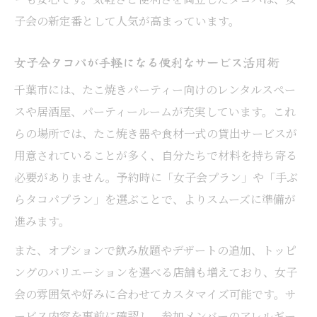
子会の新定番として人気が高まっています。
女子会タコパが手軽になる便利なサービス活用術
千葉市には、たこ焼きパーティー向けのレンタルスペー
スや居酒屋、パーティールームが充実しています。これ
らの場所では、たこ焼き器や食材一式の貸出サービスが
用意されていることが多く、自分たちで材料を持ち寄る
必要がありません。予約時に「女子会プラン」や「手ぶ
らタコパプラン」を選ぶことで、よりスムーズに準備が
進みます。
また、オプションで飲み放題やデザートの追加、トッピ
ングのバリエーションを選べる店舗も増えており、女子
会の雰囲気や好みに合わせてカスタマイズ可能です。サ
ービス内容を事前に確認し、参加メンバーのアレルギー