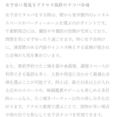
女子会に最適なアクセス抜群のタコパ会場
女子会でタコパをする際は、駅から徒歩圏内のレンタル
スペースやパーティールームを選ぶのがポイントです。
千葉駅周辺には、個室や半個室の空間が充実しており、
周囲を気にせずゆったり過ごせます。特に女子会向け
に、清潔感のある内装やインスタ映えする装飾が施され
た会場が人気を集めています。
また、事前予約でたこ焼き器や食器類、調理スペースが
利用できる施設も多く、人数や用途に合わせて最適な会
場を選ぶことが可能です。例えば、最大10名以上が入れ
る広めのスペースや、映画鑑賞やゲームも楽しめる多目
的ルームなら、たこ焼きパーティー以外の楽しみ方も広
がります。アクセス重視で選ぶことで、荷物が多い場合
や雨の日でも安心して女子会タコパを実現できます。