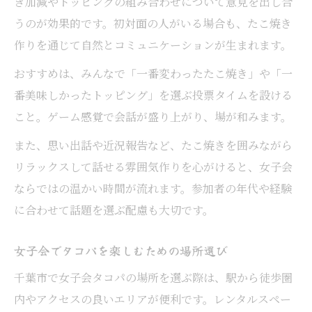
き加減やトッピングの組み合わせについて意見を出し合
うのが効果的です。初対面の人がいる場合も、たこ焼き
作りを通じて自然とコミュニケーションが生まれます。
おすすめは、みんなで「一番変わったたこ焼き」や「一
番美味しかったトッピング」を選ぶ投票タイムを設ける
こと。ゲーム感覚で会話が盛り上がり、場が和みます。
また、思い出話や近況報告など、たこ焼きを囲みながら
リラックスして話せる雰囲気作りを心がけると、女子会
ならではの温かい時間が流れます。参加者の年代や経験
に合わせて話題を選ぶ配慮も大切です。
女子会でタコパを楽しむための場所選び
千葉市で女子会タコパの場所を選ぶ際は、駅から徒歩圏
内やアクセスの良いエリアが便利です。レンタルスペー