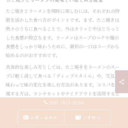
たこ焼きとラーメンを同時に楽しむには、それぞれの特
徴を活かした食べ方がポイントです。まず、たこ焼きは
熱々のうちに食べることで、外はカリッと中はとろっと
した食感が際立ちます。ラーメンはスープのコクや麺の
食感をしっかり味わうために、最初の一口はスープから
始めるのがおすすめです。
具体的な楽しみ方としては、たこ焼きをラーメンのスー
プに軽く浸して食べる「ディップスタイル」や、交互に
味わって味の変化を楽しむ方法があります。コスパを重
視する方は、ランチセットやテイクアウトを活用すると
090-7851-6296
満足度が高まります。地元の公園や自宅で持ち帰りグル
メとして楽しむのも人気です。
お問い合わせ
ご予約
地元人気の理由と斬新な食べ方を深掘り解説