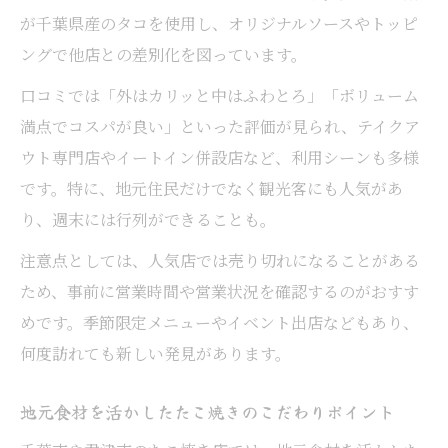
が千葉県産のタコを使用し、オリジナルソースやトッピ
地元人気の理由と斬新な食べ方を深掘り解
ングで他店との差別化を図っています。
説
たこ焼き天下一品のユニークな魅力を紹介
口コミでは「外はカリッと中はふわとろ」「ボリューム
コスパも抜群な千葉市たこ焼きの選び方とは
満点でコスパが良い」といった評価が見られ、テイクア
ウト専門店やイートイン併設店など、利用シーンも多様
たこ焼きのコスパを重視した選び方のポイ
です。特に、地元住民だけでなく観光客にも人気があ
ント
り、週末には行列ができることも。
千葉市でお得にたこ焼きを楽しむ方法を解
説
注意点としては、人気店では売り切れになることがある
ため、事前に営業時間や営業状況を確認するのがおすす
天下一品たこ焼きのコスパの良さを検証
めです。季節限定メニューやイベント出店などもあり、
地元で人気のたこ焼き店選びのコツを紹介
何度訪れても新しい発見があります。
価格と満足度で選ぶたこ焼きの魅力とは
地元食材を活かしたたこ焼きのこだわりポイント