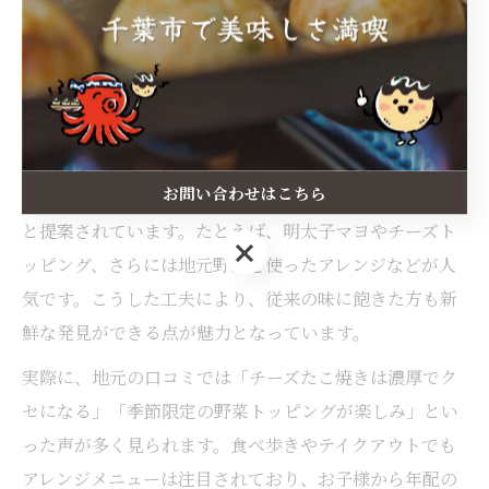
味わい方
たこ焼きの新しい味付けやアレンジを提案
たこ焼きといえば、ソースとマヨネーズが定番ですが、
お問い合わせはこちら
千葉県千葉市君津市では新しい味付けやアレンジが次々
と提案されています。たとえば、明太子マヨやチーズト
お問い合わせはこちら
ッピング、さらには地元野菜を使ったアレンジなどが人
気です。こうした工夫により、従来の味に飽きた方も新
鮮な発見ができる点が魅力となっています。
実際に、地元の口コミでは「チーズたこ焼きは濃厚でク
セになる」「季節限定の野菜トッピングが楽しみ」とい
った声が多く見られます。食べ歩きやテイクアウトでも
アレンジメニューは注目されており、お子様から年配の