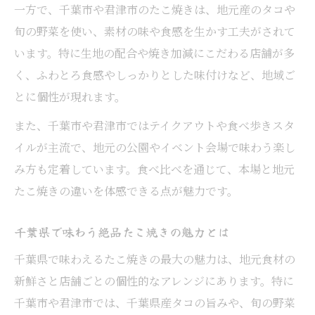
進化
一方で、千葉市や君津市のたこ焼きは、地元産のタコや
旬の野菜を使い、素材の味や食感を生かす工夫がされて
千葉県たこ焼きの特徴や人気の秘密に迫る
います。特に生地の配合や焼き加減にこだわる店舗が多
地元グルメにおけるたこ焼きの新しい味わい方
く、ふわとろ食感やしっかりとした味付けなど、地域ご
たこ焼きの新しい味付けやアレンジを提案
とに個性が現れます。
地元発祥のたこ焼きメニューの魅力を紹介
また、千葉市や君津市ではテイクアウトや食べ歩きスタ
たこ焼きグルメとしての発展と変化を解説
イルが主流で、地元の公園やイベント会場で味わう楽し
たこ焼き天下一品の創作メニューに注目
み方も定着しています。食べ比べを通じて、本場と地元
千葉市君津市ならではのたこ焼き体験を深
たこ焼きの違いを体感できる点が魅力です。
堀り
たこ焼きを満喫したい人におすすめの過ごし方
千葉県で味わう絶品たこ焼きの魅力とは
たこ焼き好きにおすすめの満喫プランを提
千葉県で味わえるたこ焼きの最大の魅力は、地元食材の
案
新鮮さと店舗ごとの個性的なアレンジにあります。特に
食べ歩きで楽しむたこ焼きグルメの魅力と
千葉市や君津市では、千葉県産タコの旨みや、旬の野菜