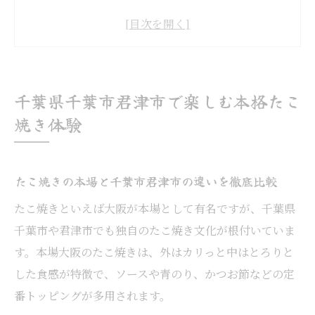
千葉県で味わう絶品たこ焼きの魅力とは
君津市で人気のたこ焼き店の特徴を紹介
地元食材を活かしたたこ焼きのこだわりポ
イント
千葉県千葉市君津市で楽しむ本格たこ
たこ焼き天下一品の食べ歩き体験を深堀り
焼き体験
たこ焼き好きが集う千葉県千葉市君津市の魅力
たこ焼き好き必見の千葉市君津市の魅力を
たこ焼きの本場と千葉市君津市の違いを徹底比較
解説
たこ焼きといえば大阪が本場として有名ですが、千葉県
地元で愛されるたこ焼きの評判と口コミ事
千葉市や君津市でも独自のたこ焼き文化が根付いていま
情
す。本場大阪のたこ焼きは、外はカリっと中はとろりと
君津市でたこ焼きを楽しめるスポットを厳
した食感が特徴で、ソースや青のり、かつお節などの定
選紹介
番トッピングが多用されます。
たこ焼きの味わい方と地域グルメとしての