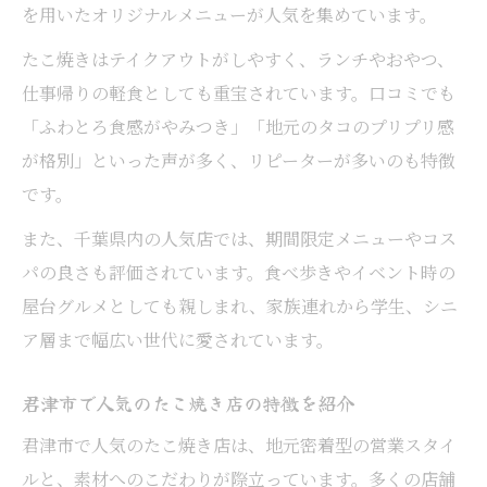
は
を用いたオリジナルメニューが人気を集めています。
テイクアウトで味わうたこ焼きの利点を紹
たこ焼きはテイクアウトがしやすく、ランチやおやつ、
介
仕事帰りの軽食としても重宝されています。口コミでも
千葉市君津市でたこ焼きを楽しむコツを解
「ふわとろ食感がやみつき」「地元のタコのプリプリ感
説
が格別」といった声が多く、リピーターが多いのも特徴
友人や家族とシェアできるたこ焼きの楽し
です。
み方
また、千葉県内の人気店では、期間限定メニューやコス
天下一品とたこ焼きの意外な楽しみ方を発見
パの良さも評価されています。食べ歩きやイベント時の
たこ焼きと天下一品の新しい組み合わせ体
屋台グルメとしても親しまれ、家族連れから学生、シニ
験
ア層まで幅広い世代に愛されています。
千葉県で味わう天下一品とたこ焼きの共通
君津市で人気のたこ焼き店の特徴を紹介
点
たこ焼きとラーメンの美味しい楽しみ方提
君津市で人気のたこ焼き店は、地元密着型の営業スタイ
案
ルと、素材へのこだわりが際立っています。多くの店舗