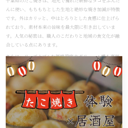
千葉県のたこ焼きは、地元で獲れた新鮮なタコをふんだ
んに使い、もちもちとした生地と絶妙な焼き加減が特徴
です。外はカリッと、中はとろりとした食感に仕上げら
れており、素材本来の旨味を最大限に引き出していま
す。人気の秘密は、職人のこだわりと地域の食文化が融
合している点にあります。
さらに、リーズナブルな価格設定やボリューム感も高評
価の理由です。お得なセットやシェアしやすいパッケー
ジ、テイクアウト対応など、利用者のニーズに応える工
夫が随所に見られます。口コミや評判でも「また食べた
くなる」「家族みんなで楽しめる」と好評で、千葉県た
こ焼きの人気は今後も続いていくでしょう。
地元グルメにおけるたこ焼きの新しい