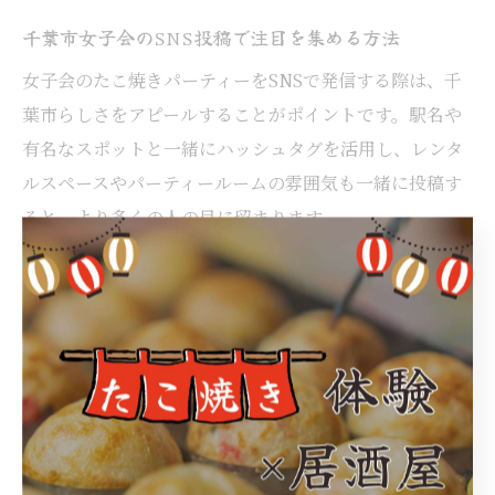
千葉市女子会のSNS投稿で注目を集める方法
女子会のたこ焼きパーティーをSNSで発信する際は、千
葉市らしさをアピールすることがポイントです。駅名や
有名なスポットと一緒にハッシュタグを活用し、レンタ
ルスペースやパーティールームの雰囲気も一緒に投稿す
ると、より多くの人の目に留まります。
投稿時には、たこ焼きのアレンジや装飾、みんなで楽し
む様子を複数枚の写真やストーリーで紹介しましょう。
特に、セルフで焼く様子やユニークなトッピングは注目
されやすいです。千葉市内のおすすめスポット情報もあ
わせて発信することで、地域性を感じる投稿になりま
す。
SNS映えを意識しつつ、実際にパーティーを楽しんでい