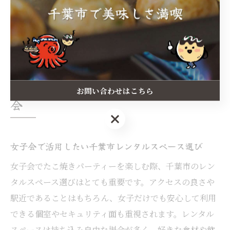
るリアルな声や感想を添えることで、共感や反響を得や
すくなります。事前にSNS投稿のルールやプライバシー
への配慮もメンバーで確認しておくと安心です。
レンタルスペースで楽しむ千葉市女子
お問い合わせはこちら
会
お問い合わせはこちら
女子会で活用したい千葉市レンタルスペース選び
女子会でたこ焼きパーティーを楽しむ際、千葉市のレン
タルスペース選びはとても重要です。アクセスの良さや
駅近であることはもちろん、女子だけでも安心して利用
できる個室やセキュリティ面も重視されます。レンタル
スペースは持ち込み自由な場合が多く、好きな食材や飲