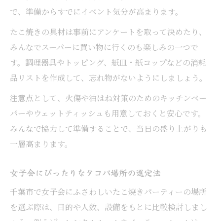
盛り上げるなら千葉市のセルフたこ焼き
で、準備からすでにイベント気分が高まります。
女子会で人気のセルフたこ焼き体験の魅力
たこ焼きの具材は事前にアンケートを取って決めたり、
セルフたこ焼きで女子会が盛り上がる理由
みんなでスーパーに買い物に行くのも楽しみの一つで
千葉市女子会で楽しむセルフたこ焼きのコ
す。調理器具やトッピング、紙皿・紙コップなどの消耗
ツ
品リストを作成して、忘れ物がないようにしましょう。
女子会向けセルフたこ焼きのおすすめポイ
注意点として、火傷や油はね対策のためのキッチンペー
ント
パーやウェットティッシュも用意しておくと安心です。
みんなで焼いて味わう女子会たこ焼き体験
みんなで協力して準備することで、当日の盛り上がりも
談
一層高まります。
女子会にぴったりなタコパ場所の選定法
千葉市で女子会にふさわしいたこ焼きパーティーの場所
を選ぶ際は、目的や人数、設備をもとに比較検討しまし