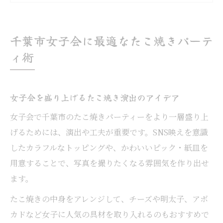
女子会にぴったりなタコパ場所の選定法
千葉市女子会でたこ焼きを満喫する秘訣
千葉市女子会に最適なたこ焼きパーテ
SNS映えたこ焼き女子会の盛り上げ方
ィ術
女子会でSNS映えするたこ焼きアレンジ術
SNS映え抜群の女子会たこ焼き撮影テクニ
女子会を盛り上げるたこ焼き演出のアイデア
ック
女子会で千葉市のたこ焼きパーティーをより一層盛り上
華やか女子会に欠かせない装飾と盛り付け
げるためには、演出や工夫が重要です。SNS映えを意識
女子会で話題のたこ焼き演出ポイントまと
したカラフルなトッピングや、かわいいピック・紙皿を
め
用意することで、写真を撮りたくなる雰囲気を作り出せ
千葉市女子会のSNS投稿で注目を集める方
ます。
法
たこ焼きの中身をアレンジして、チーズや明太子、アボ
レンタルスペースで楽しむ千葉市女子会
カドなど女子に人気の具材を取り入れるのもおすすめで
女子会で活用したい千葉市レンタルスペー