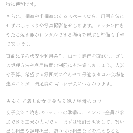
特に便利です。
女子会で盛り上がるたこ焼き体験の楽しみ
方
さらに、個室や半個室のあるスペースなら、周囲を気に
千葉市で叶う本格派女子会たこ焼きエピソ
せずおしゃべりや写真撮影を楽しめます。キッチン付き
ード
やたこ焼き器がレンタルできる場所を選ぶと準備も手軽
女子同士の交流にぴったりなパーティ空間
で安心です。
女子会に最適な交流型たこ焼き空間の魅力
事前に予約状況や利用条件、口コミ評価を確認し、ゴミ
友達と楽しむ女子会たこ焼きパーティーの
の処理方法や利用時間の制限にも注意しましょう。人数
工夫
や予算、希望する雰囲気に合わせて最適なタコパ会場を
選ぶことが、満足度の高い女子会につながります。
女子会で交流が深まるパーティールーム活
用術
みんなで楽しむ女子会たこ焼き準備のコツ
くつろぎ空間で女子会たこ焼きを満喫する
女子会たこ焼きパーティーの準備は、メンバー全員が参
方法
加できる工夫が大切です。まずは役割分担をして、買い
女子会を彩るパーティ空間演出のポイント
出し担当や調理担当、飾り付け担当などを決めること