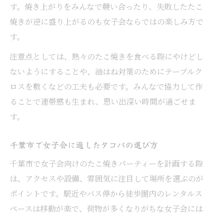
す。焼き上がりをみんなで競い合ったり、失敗したたこ
ス選び
焼きが逆に盛り上がるのも女子会ならではの楽しみ方で
たこ焼き女子会に最適な設備充実の空間提
す。
案
注意点としては、熱々のたこ焼きを食べる際にやけどし
レンタルスペースで叶える手軽な女子会計
ないようにすることや、油はね対策のためにテーブルク
画
ロスを敷くなどの工夫も必要です。みんなで協力して作
女子会パーティーにおすすめの快適な場所
ることで連帯感も生まれ、思い出深い時間が過ごせま
千葉市女子会でレンタルスペース活用のポ
す。
イント
手軽に叶う華やか女子会たこ焼き体験
千葉市で女子会に適したタコパの選び方
女子会たこ焼きを手軽に楽しむ準備の流れ
千葉市で女子会向けのたこ焼きパーティーを計画する際
華やか女子会におすすめのたこ焼き体験法
は、アクセスや設備、雰囲気に注目して場所を選ぶのが
気軽に始める女子会たこ焼きパーティーの
ポイントです。駅近やバス停から徒歩圏内のレンタルス
コツ
ペースは移動が楽で、荷物が多くなりがちな女子会には