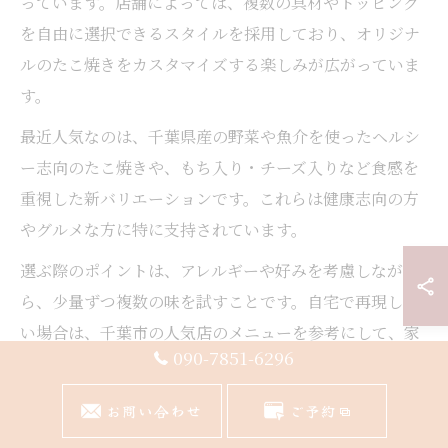
っています。店舗によっては、複数の具材やトッピング
を自由に選択できるスタイルを採用しており、オリジナ
ルのたこ焼きをカスタマイズする楽しみが広がっていま
す。
最近人気なのは、千葉県産の野菜や魚介を使ったヘルシ
ー志向のたこ焼きや、もち入り・チーズ入りなど食感を
重視した新バリエーションです。これらは健康志向の方
やグルメな方に特に支持されています。
選ぶ際のポイントは、アレルギーや好みを考慮しなが
ら、少量ずつ複数の味を試すことです。自宅で再現した
い場合は、千葉市の人気店のメニューを参考にして、家
090-7851-6296
庭用の材料でアレンジを加えると、より本格的な味わい
が楽しめます。
お問い合わせ
ご予約