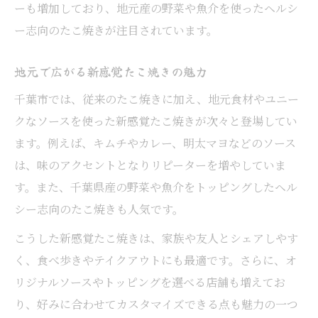
ーも増加しており、地元産の野菜や魚介を使ったヘルシ
千葉市で話題の選べるたこ焼きバリエーシ
ー志向のたこ焼きが注目されています。
ョン
自宅で再現！千葉ならではのたこ焼きレシピ
地元で広がる新感覚たこ焼きの魅力
千葉市風たこ焼きを自宅で手軽に再現
千葉市では、従来のたこ焼きに加え、地元食材やユニー
地元食材を使ったたこ焼きレシピの工夫
クなソースを使った新感覚たこ焼きが次々と登場してい
初心者も安心のたこ焼きアレンジ方法
ます。例えば、キムチやカレー、明太マヨなどのソース
自宅で楽しむ千葉市風たこ焼きのコツ
は、味のアクセントとなりリピーターを増やしていま
家族や友人と楽しむたこ焼きレシピ実践
す。また、千葉県産の野菜や魚介をトッピングしたヘル
シー志向のたこ焼きも人気です。
こうした新感覚たこ焼きは、家族や友人とシェアしやす
く、食べ歩きやテイクアウトにも最適です。さらに、オ
リジナルソースやトッピングを選べる店舗も増えてお
り、好みに合わせてカスタマイズできる点も魅力の一つ