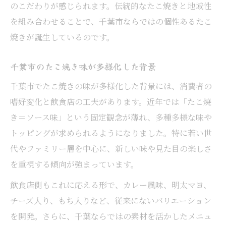
自宅で簡単に真似できるたこ焼きアレンジ
のこだわりが感じられます。伝統的なたこ焼きと地域性
たこ焼きアレンジのコツと楽しむ秘訣
を組み合わせることで、千葉市ならではの個性あるたこ
焼きが誕生しているのです。
地元素材で楽しむ新感覚のたこ焼き体験
千葉市ならではの素材を活かしたたこ焼き
千葉市のたこ焼き味が多様化した背景
地元素材が加わることで変わるたこ焼き味
千葉市でたこ焼きの味が多様化した背景には、消費者の
たこ焼きに合う千葉市産食材の選び方
嗜好変化と飲食店の工夫があります。近年では「たこ焼
旬の食材を使った季節限定たこ焼き体験
き＝ソース味」という固定観念が薄れ、多種多様な味や
地元素材とたこ焼きの相性を徹底解説
トッピングが求められるようになりました。特に若い世
気分で選べる千葉市たこ焼きの多彩な味
代やファミリー層を中心に、新しい味や見た目の楽しさ
たこ焼きで気分転換！千葉市の味巡り
を重視する傾向が強まっています。
気分に合わせて選ぶたこ焼きの楽しみ方
飲食店側もこれに応える形で、カレー風味、明太マヨ、
甘辛からピリ辛までたこ焼き味の幅広さ
チーズ入り、もち入りなど、従来にないバリエーション
その日の気分で変えるたこ焼きの魅力
を開発。さらに、千葉ならではの素材を活かしたメニュ