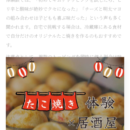
リ辛と酸味が絶妙でクセになった」「チーズと明太マヨ
の組み合わせは子どもも喜ぶ味だった」という声も多く
聞かれます。自宅で挑戦する場合は、冷蔵庫にある食材
で自分だけのオリジナルたこ焼きを作るのもおすすめで
す。
注意点として、複数のトッピングを同時に使う場合は味
のバランスを考え、まずはシンプルな組み合わせから始
めると失敗が少なくなります。新しい味との出会いを楽
しみながら、千葉市のたこ焼き文化の奥深さを体感して
ください。
たこ焼き好き必見の千葉市アレンジ術