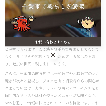
千葉市のたこ焼きアレンジが注目される理由
千葉市では、従来のソース味や青のり・かつお節といっ
た定番のたこ焼きだけでなく、多彩なアレンジが注目さ
れています。背景には、地元食材やユニークなトッピン
グを取り入れた新しい味わいを求める人が増えているこ
お問い合わせはこちら
とが挙げられます。たこ焼きは手軽な軽食としてだけで
お問い合わせはこちら
なく、食べ歩きや家族・友人とシェアする楽しみもあ
り、幅広い世代に親しまれています。
さらに、千葉市の飲食店では季節限定や地域限定のたこ
焼きが次々と登場し、グルメ志向の消費者からの関心が
高まっています。実際、カレーや明太マヨ、キムチなど
個性的なソースや具材を使ったメニューが話題となり、
SNSを通じて情報が拡散されているのも特徴です。これ