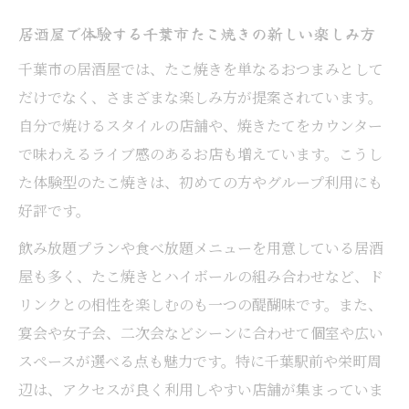
居酒屋で味わう理想的なたこ焼き食感の秘
居酒屋で体験する千葉市たこ焼きの新しい楽しみ方
密
千葉市の居酒屋では、たこ焼きを単なるおつまみとして
千葉市の居酒屋たこ焼き口コミ徹底チェッ
だけでなく、さまざまな楽しみ方が提案されています。
ク
自分で焼けるスタイルの店舗や、焼きたてをカウンター
ふわとろ食感を実現する居酒屋選びのポイ
で味わえるライブ感のあるお店も増えています。こうし
ント
た体験型のたこ焼きは、初めての方やグループ利用にも
好評です。
居酒屋自慢のたこ焼き食感を比較してみる
食感重視で選ぶ千葉の居酒屋たこ焼き
飲み放題プランや食べ放題メニューを用意している居酒
千葉市で話題のたこ焼き居酒屋の魅力を解剖
屋も多く、たこ焼きとハイボールの組み合わせなど、ド
リンクとの相性を楽しむのも一つの醍醐味です。また、
居酒屋で話題のたこ焼き人気の理由を探る
宴会や女子会、二次会などシーンに合わせて個室や広い
千葉市の注目居酒屋が提供する創作たこ焼
スペースが選べる点も魅力です。特に千葉駅前や栄町周
き体験
辺は、アクセスが良く利用しやすい店舗が集まっていま
居酒屋ランキング常連のたこ焼きメニュー