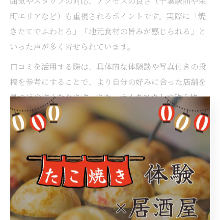
囲気やスタッフの対応、アクセスの良さ（千葉駅前や栄
町エリアなど）も重視されるポイントです。実際に「焼
きたてでふわとろ」「地元食材の旨みが感じられる」と
いった声が多く寄せられています。
口コミを活用する際は、具体的な体験談や写真付きの投
稿を参考にすることで、より自分の好みに合った店舗を
見つけやすくなります。また、テイクアウトや飲み放
題、個室利用など、利用シーンに合わせた口コミもチェ
ックすると失敗が少なくなります。
居酒屋で満足度を高めるたこ焼きの食べ方ガイド
居酒屋でたこ焼きをより満足して楽しむためには、食べ
方にも工夫が必要です。まず、焼きたてを熱いうちに一
口で頬張ることで、外はカリッと中はとろける食感を最