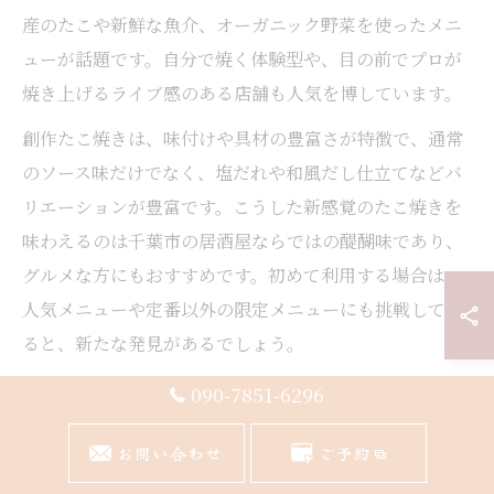
産のたこや新鮮な魚介、オーガニック野菜を使ったメニ
ューが話題です。自分で焼く体験型や、目の前でプロが
焼き上げるライブ感のある店舗も人気を博しています。
創作たこ焼きは、味付けや具材の豊富さが特徴で、通常
のソース味だけでなく、塩だれや和風だし仕立てなどバ
リエーションが豊富です。こうした新感覚のたこ焼きを
味わえるのは千葉市の居酒屋ならではの醍醐味であり、
グルメな方にもおすすめです。初めて利用する場合は、
人気メニューや定番以外の限定メニューにも挑戦してみ
ると、新たな発見があるでしょう。
090-7851-6296
居酒屋ランキング常連のたこ焼きメニュー特集
千葉市のたこ焼き居酒屋ランキングで常に上位に名を連
お問い合わせ
ご予約
ねるメニューには、いくつかの共通点があります。ま