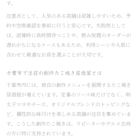
す。
特集
注意点として、人気のある店舗は混雑しやすいため、予
千葉市で愛される居酒屋たこ焼きの共通点
約や空席確認を事前に行うと安心です。失敗例として
話題の居酒屋で味わう限定たこ焼きの楽し
は、混雑時に長時間待つことや、飲み放題のオーダーが
み方
遅れがちになるケースもあるため、利用シーンや人数に
飲み放題付き居酒屋でたこ焼き体験を堪能
合わせて最適なお店を選ぶことが大切です。
飲み放題付きで楽しむ居酒屋たこ焼きの魅
力
千葉市で注目の創作たこ焼き居酒屋とは
コスパ重視の居酒屋たこ焼き飲み放題活用
千葉市内には、独自の創作メニューを展開するたこ焼き
術
居酒屋が増えています。定番のソース味だけでなく、明
友人と盛り上がる居酒屋たこ焼き飲み会の
太子マヨやチーズ、オリジナルブレンドのトッピングな
すすめ
ど、個性的な味付けを楽しめる店舗が注目を集めていま
飲み放題メニューと相性抜群のたこ焼きを
す。こうした創作たこ焼きは、リピーターやグルメ志向
紹介
の方に特に支持されています。