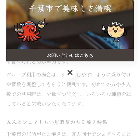
大限に味わえます。やけどに注意しつつ、少し冷まして
から食べるのもおすすめです。
たこ焼きと相性の良いドリンクを選ぶこともポイントで
す。ハイボールやビール、ソフトドリンクと一緒に楽し
むことで味わいが引き立ちます。また、たこ焼きのトッ
ピングを変えながら食べ比べることで、飽きずに何個で
お問い合わせはこちら
も食べられるのが魅力です。
お問い合わせはこちら
グループ利用の場合は、シェアしやすいように盛り付け
や個数を調整してもらうと便利です。初めての方や少人
数での利用時は、少量ずつ注文し、いろいろな種類を試
してみると失敗が少なくなります。
友人とシェアしたい居酒屋のたこ焼き特集
千葉市の居酒屋たこ焼きは、友人同士でシェアすること