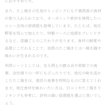
におすすめです。
ガイド
また、たこ焼きの生地やトッピングにも千葉県産の食材
友人とシェアしたい居酒屋のたこ焼き特集
が取り入れられており、オーガニック素材を使用したヘ
テイクアウト可能な千葉のたこ焼き事情
ルシー志向の居酒屋も登場しています。たとえば、地元
居酒屋おすすめのテイクアウトたこ焼き活
野菜を刻んで加えたり、特製ソースに地酒をブレンドす
用法
るなど、店舗ごとのこだわりが光ります。食材の鮮度や
千葉駅周辺で探すテイクアウト対応居酒屋
品質にこだわることで、他県のたこ焼きとは一線を画す
たこ焼き
味わいが生まれるのです。
帰宅途中に便利な居酒屋たこ焼きの持ち帰
利用シーンとしては、友人同士の飲み会や家族での食
り情報
事、会社帰りの一杯にもぴったりです。地元の味を活か
テイクアウトで楽しむ千葉市の居酒屋グル
したたこ焼きは、普段の食事を特別なものに変えてくれ
メ体験
ます。地元食材を味わいたい方は、口コミやたこ焼きラ
テイクアウト利用時の居酒屋たこ焼き選び
ンキングも参考に、評判の高い居酒屋を選ぶと良いでし
の注意点
ょう。
ふわとろ食感を楽しむ居酒屋選びのコツ