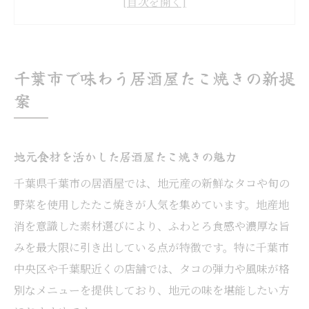
千葉市で注目の創作たこ焼き居酒屋とは
駅近で気軽に楽しめる居酒屋たこ焼きのポ
イント
千葉市で味わう居酒屋たこ焼きの新提
居酒屋選びで知っておきたいたこ焼きの特
案
徴
絶品たこ焼きを居酒屋で満喫する秘訣
地元食材を活かした居酒屋たこ焼きの魅力
たこ焼き居酒屋で味わうふわとろ食感のコ
ツ
千葉県千葉市の居酒屋では、地元産の新鮮なタコや旬の
野菜を使用したたこ焼きが人気を集めています。地産地
居酒屋メニューで楽しむたこ焼きの多彩な
消を意識した素材選びにより、ふわとろ食感や濃厚な旨
トッピング
みを最大限に引き出している点が特徴です。特に千葉市
地元の口コミで選ぶ美味しい居酒屋たこ焼
中央区や千葉駅近くの店舗では、タコの弾力や風味が格
き
別なメニューを提供しており、地元の味を堪能したい方
居酒屋で満足度を高めるたこ焼きの食べ方