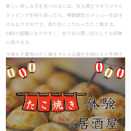
新しい楽しみ方を見つけるには、友人同士でオリジナル
トッピングを持ち寄ったり、季節限定のメニューを試す
のもおすすめです。見た目にこだわったたこ焼きは、
SNSで話題になりやすく、女子会の思い出としても印象
に残ります。
今後も千葉市のたこ焼きグルメは進化を続けると予想さ
れます。自分たちだけの「映え」たこ焼き体験を求め
て、新しいお店やトレンドを積極的にチェックしてみて
ください。
女子会映えを目指すならたこ焼きが最
適