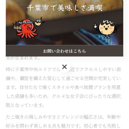
たこ焼きが女子会に選ばれる理由に迫る
たこ焼きは千葉県千葉市の女子会で高い人気を誇りま
す。その理由は、手軽にシェアできることや、みんなで
作る楽しさがあるためです。さらに、焼きたてを囲むこ
とで自然と会話が弾み、参加者全員が主役になれる雰囲
お問い合わせはこちら
気が生まれます。
お問い合わせはこちら
特に千葉市中央エリアでは、駅近でアクセスしやすい店
舗や、個室を備えた安心して過ごせる空間が充実してい
ます。自分たちで焼くスタイルや食べ放題プランを用意
した店舗も多いため、グルメな女子会にぴったりな選択
肢となっています。
たこ焼きの親しみやすさとアレンジの幅広さは、年齢や
好みを問わず楽しめる点も魅力です。初心者でも失敗し