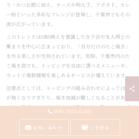
り・かつお節に加え、チーズや明太子、アボカド、カレ
ー粉といった多彩なアレンジが登場し、千葉市でもその
波が広がっています。
このトレンドはSNS映えを意識した女子会や友人同士の
集まりを中心に広まっており、「自分だけのたこ焼き」
を作る楽しさが支持されています。実際、千葉市内のた
こ焼き店でも、トッピングを自由に選べるメニューや、
セットで複数種類を楽しめるサービスが増えています。
注意点としては、トッピングの組み合わせによっては味
が強くなりすぎたり、焼き加減が難しくなることがある
ため、最初は少なめに試すのが安心です。新しいトッピ
090-7851-6296
ングに挑戦することで、たこ焼きの楽しみ方がさらに広
がります。
お問い合わせ
ご予約