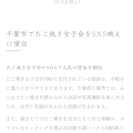
SNS映えを意識したたこ焼きの盛り付け術
千葉市で見つける話題のたこ焼きスポット
カラフルたこ焼きが盛り上げる映え体験
千葉市でたこ焼き女子会をSNS映え
カラフルたこ焼きで女子会を一段と華やか
に演出
に
たこ焼きに合うトッピングアイデアを紹介
たこ焼き女子会がSNSで人気の理由を解説
盛り付けでSNS映えするたこ焼きの作り方
たこ焼き女子会がSNSで注目されている理由は、手軽さ
千葉市で楽しむカラフルたこ焼き体験談
と盛り上がりやすさにあります。千葉県千葉市では、み
女子会に映えるたこ焼きの新定番を探す
んなでたこ焼きを囲みながら会話や写真撮影を楽しめる
女子会映えを目指すならたこ焼きが最適
ため、自然と笑顔があふれる空間が生まれます。
たこ焼きが女子会に選ばれる理由に迫る
また、焼きたてのたこ焼きを自分たちで作る体験や、カ
SNS映えするたこ焼きで女子会が盛り上が
ラフルなトッピングを選ぶ自由度が高いこともSNS映え
る