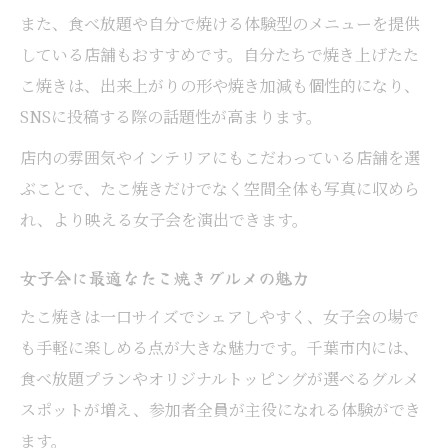
ト
また、食べ放題や自分で焼ける体験型のメニューを提供
トッピング自由な千葉市たこ焼きの新潮流
している店舗もおすすめです。自分たちで焼き上げたた
こ焼きは、出来上がりの形や焼き加減も個性的になり、
千葉市たこ焼きの自由なトッピング体験談
SNSに投稿する際の話題性が高まります。
女子会で楽しむたこ焼きカスタマイズ術
店内の雰囲気やインテリアにもこだわっている店舗を選
たこ焼き新潮流は自由なトッピングに注目
ぶことで、たこ焼きだけでなく空間全体も写真に収めら
映えるたこ焼きトッピングの選び方ガイド
れ、より映える女子会を演出できます。
たこ焼き女子会におすすめのトッピング案
たこ焼きを囲んでSNSで話題になる秘訣
女子会に最適なたこ焼きグルメの魅力
たこ焼き女子会がSNSで話題になるポイン
たこ焼きは一口サイズでシェアしやすく、女子会の場で
ト
も手軽に楽しめる点が大きな魅力です。千葉市内には、
SNS映えするたこ焼きの盛り上げ方とは
食べ放題プランやオリジナルトッピングが選べるグルメ
千葉市のたこ焼きで女子会が注目される理
スポットが増え、参加者全員が主役になれる体験ができ
由
ます。