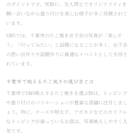
のポイントです。実際に、友人同士でオリジナリティを
千葉市で人気のたこ焼きを女子会で活用
競い合いながら盛り付けを楽しむ様子が多く投稿されて
みんなで作るたこ焼き女子会の楽しさとは
います。
たこ焼き女子会で味わう特別な時間の過ご
SNSでは、千葉市のたこ焼き女子会の写真が「楽しそ
し方
う」「行ってみたい」と話題になることが多く、女子会
インスタ映えするたこ焼きの楽しみ方提案
の思い出作りや話題作りに最適なイベントとして支持さ
インスタ映えたこ焼きの写真撮影テクニッ
れています。
ク
千葉市で映えるたこ焼きの選び方とは
たこ焼き女子会で注目のSNS投稿アイディ
ア
千葉市でSNS映えするたこ焼きを選ぶ際は、トッピング
千葉市でインスタ映えするたこ焼きを探そ
や盛り付けのバリエーションが豊富な店舗に注目しまし
う
ょう。特に、チーズや明太子、アボカドなどのカラフル
なトッピングが揃っているお店は、写真映えしやすく人
たこ焼きとSNS映え女子会の組み合わせ術
気です。
フォトジェニックなたこ焼きの演出ポイン