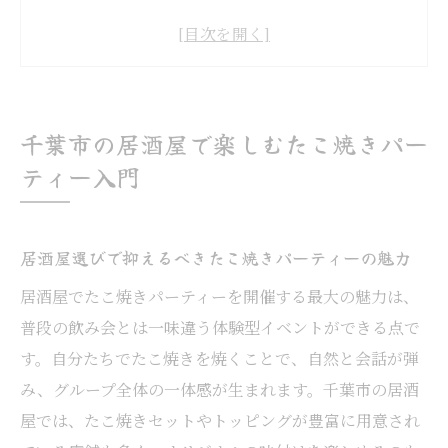
ーの魅力
千葉市の居酒屋でタコパが人気の理由を解
説
居酒屋でたこ焼きを楽しむ基本の流れとコ
千葉市の居酒屋で楽しむたこ焼きパー
ツ
ティー入門
グループで盛り上がる居酒屋たこ焼きイベ
ント体験談
千葉市で居酒屋タコパを企画する前の準備
居酒屋選びで抑えるべきたこ焼きパーティーの魅力
ポイント
居酒屋でたこ焼きパーティーを開催する最大の魅力は、
アツアツたこ焼きで盛り上がる宴が叶う場所
普段の飲み会とは一味違う体験型イベントができる点で
居酒屋でアツアツたこ焼きが楽しめる理由
す。自分たちでたこ焼きを焼くことで、自然と会話が弾
とは
み、グループ全体の一体感が生まれます。千葉市の居酒
屋では、たこ焼きセットやトッピングが豊富に用意され
千葉市の居酒屋で宴会に最適なたこ焼きス