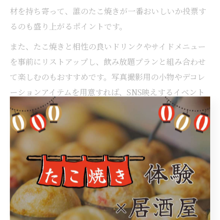
材を持ち寄って、誰のたこ焼きが一番おいしいか投票す
るのも盛り上がるポイントです。
また、たこ焼きと相性の良いドリンクやサイドメニュー
を事前にリストアップし、飲み放題プランと組み合わせ
て楽しむのもおすすめです。写真撮影用の小物やデコレ
ーションアイテムを用意すれば、SNS映えするイベント
として記念にも残ります。
注意点としては、盛り上がりすぎて騒音トラブルになら
ないよう、居酒屋の利用ルールや周囲のお客様への配慮
を忘れないことが大切です。幹事は参加者に事前にマナ
ーを伝えておくと、全員が気持ちよく楽しめるタコパと
なります。