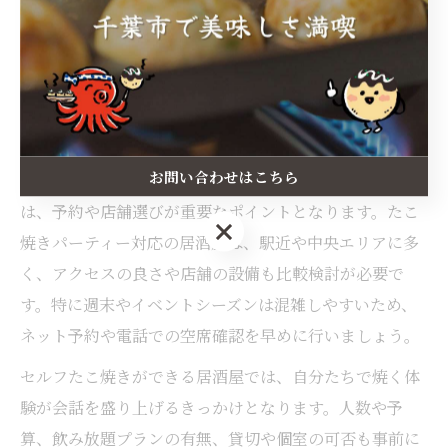
セルフ焼きが魅力の居酒屋パーティー
体験法
居酒屋でセルフたこ焼きを楽しむポイントとは
お問い合わせはこちら
千葉県千葉市の居酒屋でセルフたこ焼きを楽しむために
は、予約や店舗選びが重要なポイントとなります。たこ
お問い合わせはこちら
焼きパーティー対応の居酒屋は、駅近や中央エリアに多
く、アクセスの良さや店舗の設備も比較検討が必要で
す。特に週末やイベントシーズンは混雑しやすいため、
ネット予約や電話での空席確認を早めに行いましょう。
セルフたこ焼きができる居酒屋では、自分たちで焼く体
験が会話を盛り上げるきっかけとなります。人数や予
算、飲み放題プランの有無、貸切や個室の可否も事前に