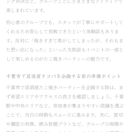
ング対決など、グループごとにさまざまなアイディアで
体験談
楽しまれています。
千葉市の居酒屋でタコパが話題になる理由
初心者のグループでも、スタッフが丁寧にサポートして
とは
くれるため安心して挑戦できたという体験談もありま
居酒屋口コミを活かしたタコパの楽しみ方
す。反対に「焼きすぎて焦がしてしまったが、それもま
千葉市居酒屋の口コミで人気タコパ演出法
た思い出になった」といった失敗談もイベントの一部と
を紹介
して楽しめるのがたこ焼きパーティーの魅力です。
居酒屋選びで参考にしたいタコパのレビュ
ー活用術
千葉市で居酒屋タコパを企画する前の準備ポイント
千葉市で居酒屋たこ焼きパーティーを企画する際は、ま
ず希望エリアやアクセスの良さを確認しましょう。千葉
駅や中央エリアなど、参加者が集まりやすい店舗を選ぶ
ことで、当日の移動もスムーズに進みます。次に、貸切
や個室の有無、飲み放題プランなど、グループの規模や