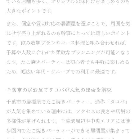
ている店舗も多く、オリジナルの味付けを楽しめるのも
ポット
大きなポイントです。
たこ焼きが盛り上がる居酒屋の設備と雰囲
気を解説
また、個室や貸切対応の居酒屋を選ぶことで、周囲を気
宴会で居酒屋たこ焼きパーティーが人気の
にせず盛り上がれるのも幹事にとっては嬉しいポイント
裏側
です。飲み放題プランやコース料理と組み合わせれば、
予算や人数に合わせた柔軟なプランニングが可能となり
居酒屋でタコパを盛り上げる演出アイデア
ます。たこ焼きパーティーは初心者でも手軽に楽しめる
まとめ
ため、幅広い年代・グループでの利用に最適です。
セルフ焼きが魅力の居酒屋パーティー体験法
居酒屋でセルフたこ焼きを楽しむポイント
千葉市の居酒屋でタコパが人気の理由を解説
とは
千葉市の居酒屋でたこ焼きパーティー、通称「タコパ」
セルフ焼きスタイルが人気の居酒屋パーテ
が人気を集めている理由には、アクセスの良さや店舗の
ィー体験
多様性が挙げられます。千葉駅周辺や中央エリアには徒
千葉市居酒屋でみんなで焼くタコパの楽し
歩圏内でたこ焼きパーティーができる居酒屋が集まって
み方