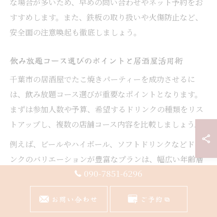
な場合が多いため、早めの問い合わせやネット予約をお
すすめします。また、鉄板の取り扱いや火傷防止など、
安全面の注意喚起も徹底しましょう。
飲み放題コース選びのポイントと居酒屋活用術
千葉市の居酒屋でたこ焼きパーティーを成功させるに
は、飲み放題コース選びが重要なポイントとなります。
まずは参加人数や予算、希望するドリンクの種類をリス
トアップし、複数の店舗コース内容を比較しましょう。
例えば、ビールやハイボール、ソフトドリンクなどドリ
ンクのバリエーションが豊富なプランは、幅広い年齢層
090-7851-6296
や好みに対応できるためおすすめです。また、たこ焼き
以外にもお好み焼きやもんじゃ焼きなど、追加メニュー
お問い合わせ
ご予約
が選べるコースも人気です。予約時には貸切や個室対応