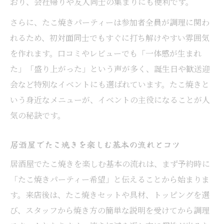
おり、会社帰りや友人同士の集まりにも便利です。
セルフたこ焼きで会話が弾む居酒屋パーテ
さらに、たこ焼きパーティーは参加者全員が調理に関わ
ィー術
れるため、初対面同士でもすぐに打ち解けやすい雰囲気
居酒屋でセルフたこ焼きを成功させるコツ
を作れます。口コミやレビューでも「一体感が生まれ
貸切も可能な居酒屋でタコパ開催の秘訣
た」「盛り上がった」という声が多く、誕生日や歓送迎
居酒屋の貸切でタコパを満喫するためのポ
会など特別なイベントにも選ばれています。たこ焼きと
イント
いう身近なメニューが、イベントの主役になることが人
千葉市の居酒屋貸切でタコパを成功させる
気の秘訣です。
コツ
居酒屋でたこ焼きを楽しむ基本の流れとコツ
居酒屋貸切ならではのタコパ盛り上げ方ア
イデア
居酒屋でたこ焼きを楽しむ基本の流れは、まず予約時に
貸切対応の居酒屋でグループタコパを楽し
「たこ焼きパーティー希望」と伝えることから始まりま
む方法
す。来店後は、たこ焼きセットや具材、トッピングを選
び、スタッフから焼き方の簡単な説明を受けてから調理
居酒屋貸切で個室タコパを企画する際の注