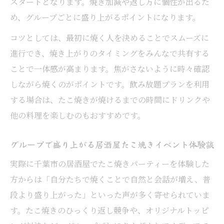
スタートとなります。焼き加減や返し方に個性が出るた
意点
め、グループごとに盛り上がるポイントになります。
飲み放題プラン付きでお得にたこ焼きを満喫
居酒屋の飲み放題プランでタコパをお得に
コツとしては、最初に焼く人を決めることでスムーズに
楽しむ
進行でき、焼き上がりのタイミングをみんなで共有する
ことで一体感が高まります。焦がさないように時々確認
千葉市居酒屋で飲み放題付きたこ焼き体験
しながら焼くのがポイントです。飲み放題プランを利用
の魅力
する場合は、たこ焼きが焼けるまでの時間にドリンクや
飲み放題コース選びのポイントと居酒屋活
他の料理を楽しむのもおすすめです。
用術
居酒屋で飲み放題とタコパを組み合わせる
グループで盛り上がる居酒屋たこ焼きイベント体験談
メリット
実際に千葉市の居酒屋でたこ焼きパーティーを体験した
お得な飲み放題プランで居酒屋タコパを満
方からは「自分たちで焼くことで自然と会話が増え、普
喫する方法
段より盛り上がった」といった声が多く寄せられていま
口コミで話題の千葉居酒屋のタコパ活用術
す。たこ焼きのひっくり返し競争や、オリジナルトッピ
口コミで評判の居酒屋たこ焼きパーティー