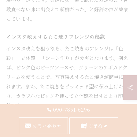
段食べない味に出会えて新鮮だった」と好評の声が集ま
っています。
インスタ映えするたこ焼きアレンジの秘訣
インスタ映えを狙うなら、たこ焼きのアレンジは「色
彩」「立体感」「シーン作り」がカギとなります。例え
ば、ピンク色のビーツソースや、グリーンのアボカドク
リームを使うことで、写真映えするたこ焼きが簡単に作
れます。また、たこ焼きをピラミッド型に積み上げた
り、カラフルなピックを使って立体感を出すとより印象
的です。
090-7851-6296
千葉市の女子会では、テーブルクロスやお皿を華やかに
お問い合わせ
ご予約
コーディネートすると、全体の雰囲気もアップします。
注意点は、盛り付けを凝りすぎて食べにくくならないよ