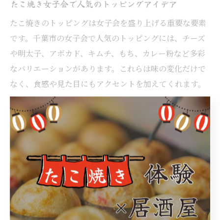
たこ焼き女子会で人気のトッピングアイデア
たこ焼きのトッピングは女子会を盛り上げる重要な要素
です。千葉市の女子会で人気のトッピングには、チーズ
や明太子、アボカド、キムチ、もち、カレー粉など多彩
なバリエーションがあります。これらは味の変化だけで
なく、食感や見た目にもアクセントを加えてくれます。
トッピングは焼き上がった後にのせるだけなので、誰で
も簡単にアレンジを楽しめるのが魅力です。例えば、チ
ーズをのせてトロリと溶かしたり、明太マヨで仕上げた
りすると、まろやかなコクやピリ辛のアクセントが加わ
ります。カラフルな野菜をトッピングすれば、見た目の
華やかさもアップします。
トッピング選びの際は、参加者の好みに合わせて数種類
を用意しておくと盛り上がります。味の組み合わせをみ