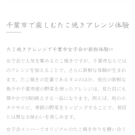
ジ
千葉市のたこ焼きが女子会で選ばれる理由
千葉市で楽しむたこ焼きアレンジ体験
たこ焼き体験が千葉女子会におすすめな理
由
たこ焼きアレンジで千葉市女子会が新鮮体験に
女子会が盛り上がる彩り豊かなたこ焼き術
たこ焼きで女子会が盛り上がるアレンジ術
女子会で人気を集めるたこ焼きですが、千葉市ならでは
のアレンジを加えることで、さらに新鮮な体験が生まれ
彩り豊かなたこ焼きでSNS映え体験を叶え
ます。たこ焼きの定番であるタコのほか、地元の新鮮な
る
魚介や千葉市産の野菜を使ったアレンジは、見た目にも
千葉市女子会にぴったりのたこ焼きアレン
華やかでSNS映えする一品になります。例えば、旬のホ
ジ法
タテやエビ、季節の野菜をトッピングすることで、普段
たこ焼き女子会で人気のトッピングアイデ
とは異なる味わいを楽しめます。
ア
女子会メンバーでオリジナルのたこ焼き作りを競い合う
みんなで楽しむたこ焼きの盛り付けポイン