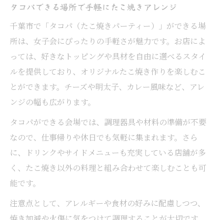
紹介
タコパできる場所で手軽にたこ焼きアレンジ
タコパできる場所千葉で手軽にイベント開
千葉市で「タコパ（たこ焼きパーティー）」ができる場
催
所は、女子会にぴったりの手軽さが魅力です。お店によ
千葉市で駅近たこ焼きイベントの選び方
っては、好きなトッピングや具材を自由に選べるスタイ
ルを提供しており、オリジナルたこ焼き作りを楽しむこ
手ぶら女子会に最適なたこ焼き体験の魅力
とができます。チーズや明太子、カレー風味など、アレ
ンジの幅も広がります。
タコパができる会場では、調理器具や材料の準備が不要
なので、仕事帰りや休日でも気軽に集まれます。さら
に、ドリンクやサイドメニューも充実している店舗が多
く、たこ焼き以外の料理と組み合わせて楽しむことも可
能です。
注意点として、アレルギーや食材の好みに配慮しつつ、
焼き加減や火傷に気をつけて調理することが大切です。