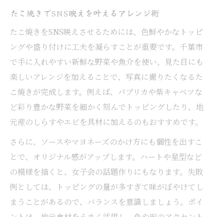
たこ焼きでSNS映えを叶えるアレンジ術
たこ焼きをSNS映えさせるためには、色鮮やかなトッピ
ングや盛り付けに工夫を凝らすことが重要です。千葉市
で手に入れやすい新鮮な野菜や魚介を使い、見た目にも
楽しいアレンジを加えることで、写真に撮りたくなるた
こ焼きが完成します。例えば、パプリカや紫キャベツな
ど彩り豊かな野菜を細かく刻んでトッピングしたり、地
元産のしらすやエビを具材に加えるのもおすすめです。
さらに、ソースやマヨネーズのかけ方にも個性を出すこ
とで、オリジナル感がアップします。ハートや星型など
の模様を描くと、女子会の話題作りにもなります。失敗
例としては、トッピングの量が多すぎて味がぼやけてし
まうことがあるので、バランスを意識しましょう。ポイ
ントは、地元食材をうまく活用し、色や形のアクセント