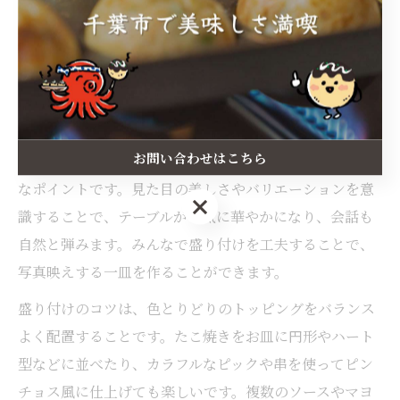
んなで試行錯誤しながら食べ比べるのも、女子会ならで
はの楽しみ方です。アレルギーや苦手な食材がないか事
前に確認しておくと安心です。
みんなで楽しむたこ焼きの盛り付けポイント
お問い合わせはこちら
たこ焼きの盛り付けは、女子会の楽しさを左右する大事
なポイントです。見た目の美しさやバリエーションを意
お問い合わせはこちら
識することで、テーブルが一気に華やかになり、会話も
自然と弾みます。みんなで盛り付けを工夫することで、
写真映えする一皿を作ることができます。
盛り付けのコツは、色とりどりのトッピングをバランス
よく配置することです。たこ焼きをお皿に円形やハート
型などに並べたり、カラフルなピックや串を使ってピン
チョス風に仕上げても楽しいです。複数のソースやマヨ