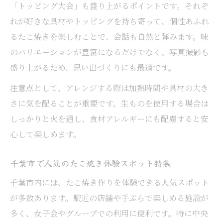
「トッピング大会」も盛り上がるポイントです。それぞ
ト
れが好きな具材やトッピングを持ち寄って、個性あふれ
新鮮食材を活かしたたこ焼きの新発見
るたこ焼きを楽しむことで、会話も自然と弾みます。味
千葉市の新鮮食材でたこ焼きアレンジ体験
のバリエーションが豊富になるだけでなく、写真撮影も
たこ焼きを地元野菜や魚介で美味しく創作
盛り上がるため、思い出づくりにも最適です。
千葉ならではの旬食材でたこ焼き新発見
注意点として、アレンジする際は加熱時間や具材の大き
素材を活かしたたこ焼きで女子会に驚きを
さに気を配ることが重要です。生ものを使用する場合は
たこ焼きアレンジに千葉産食材がおすすめ
しっかりと火を通し、食材アレルギーにも配慮すると安
たこ焼きパーティーのワクワクを千葉で叶える
心して楽しめます。
千葉で叶えるたこ焼きパーティー体験の魅
千葉市で人気のたこ焼き体験スポット特集
力
たこ焼きパーティーで女子会がもっと楽し
千葉市内には、たこ焼き作りを体験できる人気スポット
く
が多数あります。駅近の店舗や手ぶらで楽しめる施設が
手ぶらで参加できる千葉のタコパスポット
多く、女子会やグループでの利用に便利です。特に中央