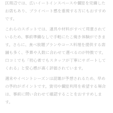
区周辺では、広いイートインスペースや個室を完備した
たこ焼き女子会の盛り上げ方と工夫ポイン
お店もあり、プライベート感を重視する方にもおすすめ
ト
です。
タコパお店選びのコツと千葉市の人気傾向
これらのスポットでは、道具や材料がすべて用意されて
SNS映えする変わり種たこ焼き作りのヒント
いるため、事前準備なしで手軽にたこ焼き体験ができま
たこ焼きでSNS映えを叶えるアレンジ術
す。さらに、食べ放題プランやコース料理を提供する店
千葉市女子会で試したい変わり種たこ焼き
舗も多く、予算や人数に合わせて選べるのが特徴です。
インスタ映えするたこ焼きアレンジの秘訣
口コミでも「初心者でもスタッフが丁寧にサポートして
たこ焼き写真をSNSで話題にする盛り付け
くれる」と安心感が高く評価されています。
たこ焼きの新しい楽しみ方と映えポイント
週末やイベントシーズンは混雑が予想されるため、早め
駅近で手ぶら楽しむたこ焼きイベント案内
の予約がポイントです。貸切や個室利用を希望する場合
千葉駅近で手ぶら参加たこ焼きイベント体
は、事前に問い合わせて確認することをおすすめしま
験
す。
たこ焼きアレンジが楽しめる駅近スポット