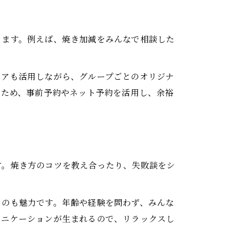
きます。例えば、焼き加減をみんなで相談した
リアも活用しながら、グループごとのオリジナ
うため、事前予約やネット予約を活用し、余裕
す。焼き方のコツを教え合ったり、失敗談をシ
るのも魅力です。年齢や経験を問わず、みんな
ュニケーションが生まれるので、リラックスし