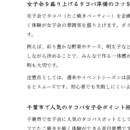
女子会を盛り上げるタコパ準備のコツ
女子会でタコパ（たこ焼きパーティー）を企
く体験が女子会の雰囲気を盛り上げます。ポ
す。
例えば、彩り豊かな野菜やチーズ、明太子な
しながら決めることで、みんなで作る一体感が
明も大切です。
注意点としては、週末やイベントシーズンは
るとスムーズです。初心者でも失敗しにくい
千葉市で人気のタコパ女子会ポイント
千葉市で女子会に人気のタコパスポットとし
フでたこ焼きを焼く体験ができる非日常感で