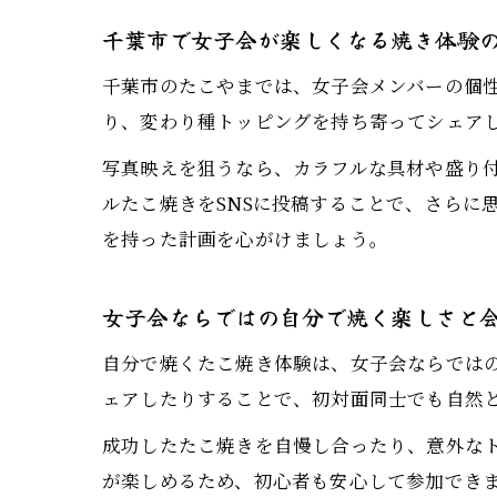
千葉市で女子会が楽しくなる焼き体験
千葉市のたこやまでは、女子会メンバーの個
り、変わり種トッピングを持ち寄ってシェア
写真映えを狙うなら、カラフルな具材や盛り
ルたこ焼きをSNSに投稿することで、さらに
を持った計画を心がけましょう。
女子会ならではの自分で焼く楽しさと
自分で焼くたこ焼き体験は、女子会ならでは
ェアしたりすることで、初対面同士でも自然
成功したたこ焼きを自慢し合ったり、意外な
が楽しめるため、初心者も安心して参加でき