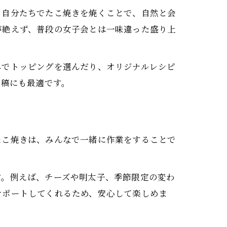
。自分たちでたこ焼きを焼くことで、自然と会
が絶えず、普段の女子会とは一味違った盛り上
みでトッピングを選んだり、オリジナルレシピ
投稿にも最適です。
たこ焼きは、みんなで一緒に作業をすることで
す。例えば、チーズや明太子、季節限定の変わ
サポートしてくれるため、安心して楽しめま