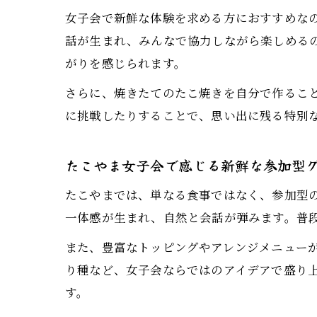
女子会で新鮮な体験を求める方におすすめな
話が生まれ、みんなで協力しながら楽しめる
がりを感じられます。
さらに、焼きたてのたこ焼きを自分で作るこ
に挑戦したりすることで、思い出に残る特別な
たこやま女子会で感じる新鮮な参加型
たこやまでは、単なる食事ではなく、参加型
一体感が生まれ、自然と会話が弾みます。普
また、豊富なトッピングやアレンジメニュー
り種など、女子会ならではのアイデアで盛り
す。