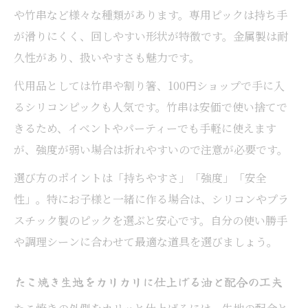
に
や竹串など様々な種類があります。専用ピックは持ち手
たこ焼き串アレンジでパーティをもっと楽
が滑りにくく、回しやすい形状が特徴です。金属製は耐
しく
久性があり、扱いやすさも魅力です。
たこ焼きの柔らかさを活かす串焼きアイデ
代用品としては竹串や割り箸、100円ショップで手に入
ア
るシリコンピックも人気です。竹串は安価で使い捨てで
たこ焼きピックを活用した串焼きの作り方
きるため、イベントやパーティーでも手軽に使えます
が、強度が弱い場合は折れやすいので注意が必要です。
家庭で楽しむたこ焼き串焼きの魅力まとめ
たこ焼き串焼きで本格パーティーを楽しむ
選び方のポイントは「持ちやすさ」「強度」「安全
コツ
性」。特にお子様と一緒に作る場合は、シリコンやプラ
たこ焼きの味わいを串焼きでも活かす工夫
スチック製のピックを選ぶと安心です。自分の使い勝手
や調理シーンに合わせて最適な道具を選びましょう。
たこ焼きピックの便利な使い道と魅力再発
見
たこ焼き生地をカリカリに仕上げる油と配合の工夫
たこ焼き串代用アイデアで家庭料理を格上