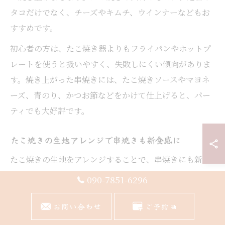
タコだけでなく、チーズやキムチ、ウインナーなどもお
すすめです。
初心者の方は、たこ焼き器よりもフライパンやホットプ
レートを使うと扱いやすく、失敗しにくい傾向がありま
す。焼き上がった串焼きには、たこ焼きソースやマヨネ
ーズ、青のり、かつお節などをかけて仕上げると、パー
ティでも大好評です。
たこ焼きの生地アレンジで串焼きも新食感に
たこ焼きの生地をアレンジすることで、串焼きにも新し
い食感と味わいをプラスできます。例えば、だしの種類
090-7851-6296
を昆布や鶏ガラベースに変えたり、薄力粉だけでなく米
粉や片栗粉を加えることで、もっちり・ふんわり・カリ
お問い合わせ
ご予約
カリなど好みに応じた生地が作れます。