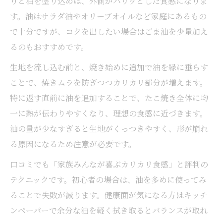
りと油を塗り込めば、外側がパリッとした食感になりま
す。油はサラダ油やオリーブオイルなど家庭にあるもの
で十分ですが、コクを出したい場合はごま油を少量加え
るのもおすすめです。
生地を流し込む前と、焼き始めに追加で油を縁に垂らす
ことで、焼きムラを防ぎつつカリカリ部分が増えます。
特に返す直前に油を追加することで、たこ焼き全体に均
一に熱が伝わりやすくなり、理想の食感に近づきます。
油の量が少なすぎると生地がくっつきやすく、形が崩れ
る原因になるため注意が必要です。
口コミでも「家族みんなが喜ぶカリカリ食感」と評判の
テクニックです。初心者の場合は、油を多めに使ってみ
ることで失敗が減ります。健康面が気になる方はキッチ
ンペーパーで余分な油を軽く拭き取るとバランスが取れ