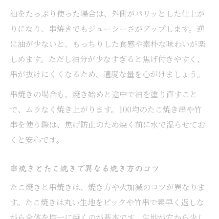
油をたっぷり使った場合は、外側がパリッとした仕上が
りになり、串焼きでもジューシーさがアップします。逆
に油が少ないと、もっちりした食感や素朴な味わいが楽
しめます。ただし油分が少なすぎると焦げ付きやすく、
串が抜けにくくなるため、適度な量を心がけましょう。
串焼きの場合も、焼き始めと途中で油を塗り直すこと
で、ムラなく焼き上がります。100均のたこ焼き串や竹
串を使う際は、焦げ防止のため焼く前に水で湿らせてお
くと安心です。
串焼きとたこ焼きで異なる焼き方のコツ
たこ焼きと串焼きは、焼き方や火加減のコツが異なりま
す。たこ焼きは丸い生地をピックや竹串で素早く返しな
がら全体を均一に焼くのが基本です。生地が穴から少し