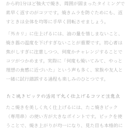
けポイント
から約1分ほど強火で焼き、周囲が固まったタイミングで
素早く返すのがコツです。焼きムラを防ぐためにも、返
家庭で選ぶたこ焼き串と代用品の比較と選
すときは全体を均等に手早く回転させましょう。
び方
たこ焼き串選びでパーティーを盛り上げる
「外カリ」に仕上げるには、油の量を惜しまないこと、
コツ
焼き器の温度を下げすぎないことが重要です。初心者は
たこ焼きピックで上手に返すコツ伝授
焦がしすぎに注意しつつ、何度かチャレンジすることで
コツがつかめます。実際に「何度も焼いてみて、やっと
たこ焼きピックで失敗しない返し方の基本
理想の食感に近づいた」という声も多く、家族や友人と
たこ焼きピックと竹串の特徴と上手な使い
一緒に試行錯誤する過程も楽しみのひとつです。
分け
たこ焼き生地を崩さない返し技のポイント
たこ焼きピックの活用で丸く仕上げるコツと注意点
たこ焼きピックの選び方と扱い方のコツ
たこ焼きを美しく丸く仕上げるには、たこ焼きピック
たこ焼きピックでプロ級の丸い仕上がりを
（専用串）の使い方が大きなポイントです。ピックを使
目指す
うことで、焼き上がりが均一になり、見た目も本格的に
自宅たこ焼き成功の油と火加減の技