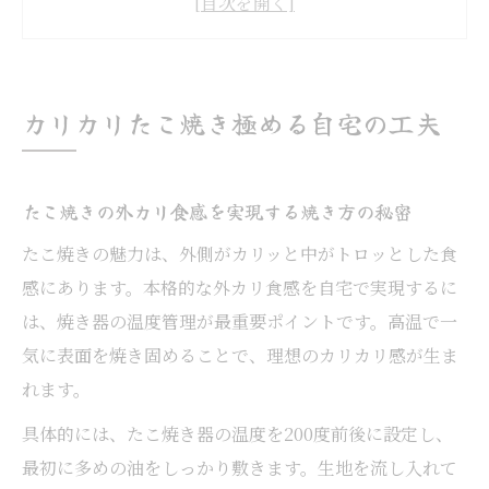
と注意点
たこ焼き専用串や代用品の選び方とおすす
めポイント
カリカリたこ焼き極める自宅の工夫
たこ焼き生地をカリカリに仕上げる油と配
合の工夫
串焼きとたこ焼きの違いを自宅で味わう楽
たこ焼きの外カリ食感を実現する焼き方の秘密
しみ方
たこ焼きの魅力は、外側がカリッと中がトロッとした食
串焼きの代用アイデアと選び方ガイド
感にあります。本格的な外カリ食感を自宅で実現するに
たこ焼き串や竹串の代用アイデアと安全な
は、焼き器の温度管理が最重要ポイントです。高温で一
使い方
気に表面を焼き固めることで、理想のカリカリ感が生ま
れます。
100均グッズでたこ焼きや串焼きが楽しめる
アイデア集
具体的には、たこ焼き器の温度を200度前後に設定し、
たこ焼きピックと串焼き専用道具の使い分
最初に多めの油をしっかり敷きます。生地を流し入れて