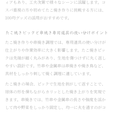
ィアもあり、工夫次第で様々なシーンに活躍します。コ
スパ重視の方や初めてたこ焼き作りに挑戦する方には、
100均グッズの活用がおすすめです。
たこ焼きピックと串焼き専用道具の使い分けポイント
たこ焼き作りや串焼き調理では、専用道具の使い分けが
仕上がりや作業効率に大きく影響します。たこ焼きピッ
クは先端が細く丸みがあり、生地を傷つけずに丸く返し
やすい設計です。竹串や金属串は串焼きや焼き鳥など、
具材をしっかり刺して焼く調理に適しています。
たこ焼きの場合、ピックで生地を剥がして返すことで、
球体の形を保ちながらカリッとした焼き上がりを実現で
きます。串焼きでは、竹串や金属串の長さや強度を活か
して肉や野菜をしっかり固定し、均一に火を通すのがコ