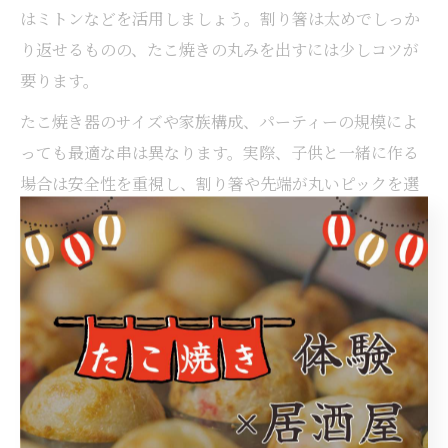
はミトンなどを活用しましょう。割り箸は太めでしっか
り返せるものの、たこ焼きの丸みを出すには少しコツが
要ります。
たこ焼き器のサイズや家族構成、パーティーの規模によ
っても最適な串は異なります。実際、子供と一緒に作る
場合は安全性を重視し、割り箸や先端が丸いピックを選
ぶと安心です。用途や人数に合わせて、最適な道具を選
びましょう。
たこ焼き串選びでパーティーを盛り上げるコツ
たこ焼きパーティーでは、参加者の年齢や人数に合わせ
て串選びを工夫することで、安全かつ盛り上がりやすい
雰囲気を作れます。例えば、小さなお子様がいる場合は
先端が丸いピックや割り箸を用意し、大人同士の集まり