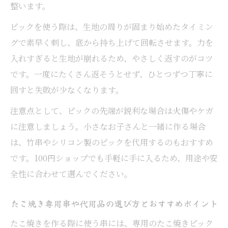
整います。
たこ焼きのカリカリ感を引き出す油の使い
ピックを使う際は、生地の周りが固まり始めたタイミン
方
グで素早く刺し、底から持ち上げて回転させます。力を
たこ焼き串焼きで重要な火加減のポイント
入れすぎると生地が崩れるため、やさしく返すのがコツ
解説
です。一度にたくさん返そうとせず、ひとつずつ丁寧に
たこ焼きの外カリ中トロを実現する温度管
回すと失敗が少なくなります。
理法
注意点として、ピックの先端が鋭利な場合は火傷やケガ
たこ焼き串の油加減で食感を自在にコント
に注意しましょう。小さなお子さんと一緒に作る場合
ロール
は、竹串やシリコン製のピックを代用するのもおすすめ
串焼きとたこ焼きで異なる焼き方のコツ
です。100円ショップでも手軽に手に入るため、用途や安
ふんわり仕上げたい串焼きレシピ実践
全性に合わせて選んでください。
たこ焼き風のふんわり串焼きレシピのポイ
たこ焼き専用串や代用品の選び方とおすすめポイント
ント
たこ焼きの生地アレンジで串焼きも新食感
たこ焼きを作る際に使う串には、専用のたこ焼きピック