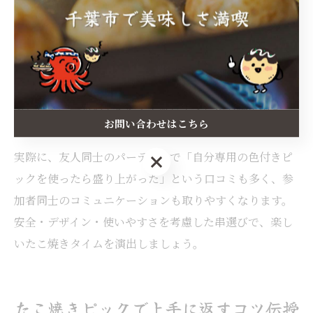
なら竹串や金属串で本格的に楽しむのもおすすめです。
さらに、100均でカラフルなたこ焼きピックやデコレーシ
ョン付きの串を揃えると、見た目も華やかになりパーテ
ィーが一層盛り上がります。串の長さや太さを使い分け
ることで、具材のアレンジや焼きやすさにも幅が出ま
お問い合わせはこちら
す。
実際に、友人同士のパーティーで「自分専用の色付きピ
お問い合わせはこちら
ックを使ったら盛り上がった」という口コミも多く、参
加者同士のコミュニケーションも取りやすくなります。
安全・デザイン・使いやすさを考慮した串選びで、楽し
いたこ焼きタイムを演出しましょう。
たこ焼きピックで上手に返すコツ伝授