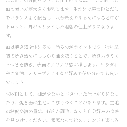
たこ焼きの外側をカリッと仕上げるには、生地の配合と
げ
油の使い方が大きく影響します。生地には薄力粉とだし
たこ焼きと串焼きの組み合わせで家族も大
をバランスよく配合し、水分量をやや多めにすると中が
満足
トロッと、外がカリッとした理想の仕上がりになりま
す。
油は焼き器全体に多めに塗るのがポイントです。特に最
初の焼き始めにしっかり油を敷くことで、焼きムラやく
っつきを防ぎ、表面のカリカリ感が増します。サラダ油
やごま油、オリーブオイルなど好みで使い分けても良い
でしょう。
失敗例として、油が少ないとベタついた仕上がりになっ
たり、焼き器に生地がこびりつくことがあります。生地
の粘度や油の量は、何度か調整しながら自分好みの食感
を見つけてください。家庭ならではのアレンジも楽しみ